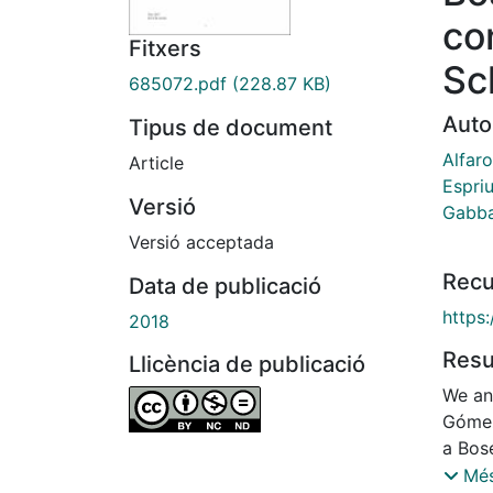
co
Fitxers
Sc
685072.pdf
(228.87 KB)
Auto
Tipus de document
Alfaro
Article
Espri
Versió
Gabba
Versió acceptada
Recu
Data de publicació
https
2018
Res
Llicència de publicació
We an
Gómez
a Bose
we ext
Més