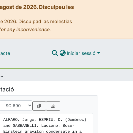
'agost de 2026. Disculpeu les
de 2026. Disculpad las molestias
for any inconvenience.
acte
Iniciar sessió
tein graviton condensate in a Schwarzschild black hole
tació
ALFARO, Jorge, ESPRIU, D. (Domènec) 
and GABBANELLI, Luciano. Bose-
Einstein graviton condensate in a 