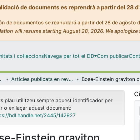
alidació de documents es reprendrà a partir del 28 d
ción de documentos se reanudará a partir del 28 de agosto 
ation will resume starting August 28, 2026. We apologize 
tats i col·leccions
Navega per tot el DD
Com publicar
Cont
trofísica
Articles publicats en revistes (Física Quàntica i Astrofísica)
Bose-Eins
Ci
us plau utilitzeu sempre aquest identificador per
ar o enllaçar aquest document:
ps://hdl.handle.net/2445/142927
se-Einstein graviton