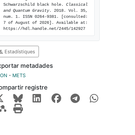
Schwarzschild black hole. 
Classical 
and Quantum Gravity
. 2018. Vol. 35, 
num. 1. ISSN 0264-9381. [consulted: 
7 of August of 2026]. Available at: 
https://hdl.handle.net/2445/142927
Estadístiques
xportar metadades
SON
-
METS
ompartir registre