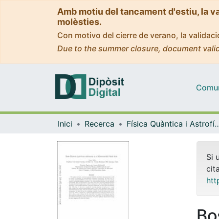
Amb motiu del tancament d'estiu, la v
molèsties.
Con motivo del cierre de verano, la valida
Due to the summer closure, document valid
Comuni
Inici
Recerca
Física Quàntica i As
Si 
cit
htt
Bo