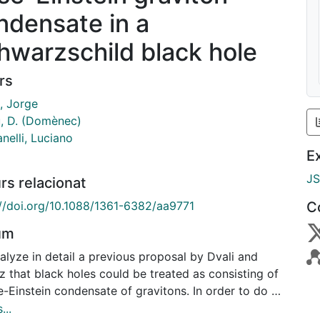
ndensate in a
hwarzschild black hole
rs
, Jorge
u, D. (Domènec)
nelli, Luciano
E
J
rs relacionat
://doi.org/10.1088/1361-6382/aa9771
C
um
alyze in detail a previous proposal by Dvali and
 that black holes could be treated as consisting of
-Einstein condensate of gravitons. In order to do so
end the Einstein-Hilbert action with a chemical
...