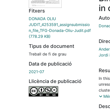
in
Fitxers
Auto
DONADA OLIU
JUDIT_4253591_assignsubmissio
Donad
n_file_TFG-Donada-Oliu-Judit.pdf
(778.29 KB)
Dire
Tipus de document
Anders
Treball de fi de grau
Jordi
Data de publicació
Res
2021-07
In thi
Llicència de publicació
unreso
cluste
appro
Més
diagr
Desc
mixtu