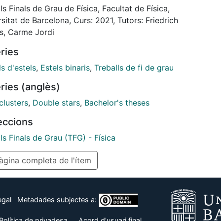
lved binaries. We find that the binary fraction
ls Finals de Grau de Física, Facultat de Física,
s the reported general trend of increasing for higher
sitat de Barcelona, Curs: 2021, Tutors: Friedrich
s, and it also behaves as expected with open
s, Carme Jordi
r’s distance; while we find no statistically significant
ries
lation between the binary fraction and the open
r’s age
s d'estels
,
Estels binaris
,
Treballs de fi de grau
ries (anglès)
clusters
,
Double stars
,
Bachelor's theses
leccions
ls Finals de Grau (TFG) - Física
gina completa de l'ítem
egal
Metadades subjectes a:
Política de privadesa
Acord d'usuari final