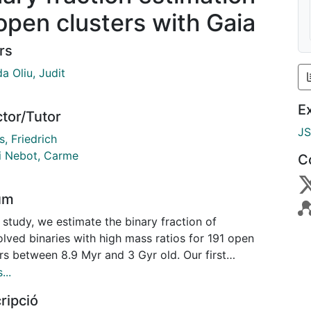
 open clusters with Gaia
rs
a Oliu, Judit
E
ctor/Tutor
J
, Friedrich
 i Nebot, Carme
C
um
s study, we estimate the binary fraction of
lved binaries with high mass ratios for 191 open
rs between 8.9 Myr and 3 Gyr old. Our first
ach is based on assuming the colour-magnitude
...
am of the cluster main-sequence members to be a
ripció
re of two Gaussians, associated with single stars and