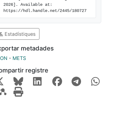
2026]. Available at: 
https://hdl.handle.net/2445/180727
Estadístiques
xportar metadades
SON
-
METS
ompartir registre