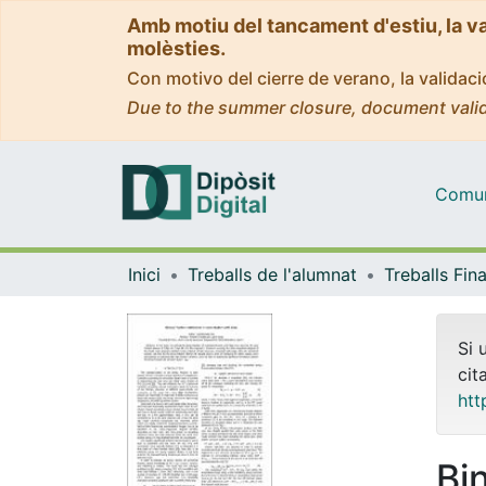
Amb motiu del tancament d'estiu, la v
molèsties.
Con motivo del cierre de verano, la valida
Due to the summer closure, document valid
Comuni
Inici
Treballs de l'alumnat
Si 
cit
htt
Bi