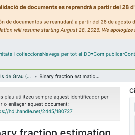
alidació de documents es reprendrà a partir del 28 d
ción de documentos se reanudará a partir del 28 de agosto 
ation will resume starting August 28, 2026. We apologize 
tats i col·leccions
Navega per tot el DD
Com publicar
Cont
Treballs Finals de Grau (TFG) - Física
Binary fraction estimation in open clusters with Gaia
Ci
us plau utilitzeu sempre aquest identificador per
ar o enllaçar aquest document:
ps://hdl.handle.net/2445/180727
nary fraction estimation