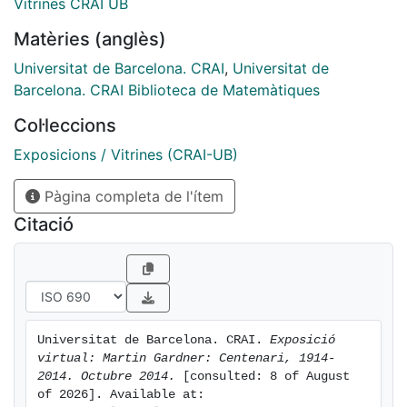
Vitrines CRAI UB
la ciència en general, el pensament crític,
Matèries (anglès)
l'escepticisme científic i la filosofia.
Universitat de Barcelona. CRAI
,
Universitat de
Barcelona. CRAI Biblioteca de Matemàtiques
Col·leccions
Exposicions / Vitrines (CRAI-UB)
Pàgina completa de l'ítem
Citació
Universitat de Barcelona. CRAI. 
Exposició 
virtual: Martin Gardner: Centenari, 1914-
2014. Octubre 2014.
 [consulted: 8 of August 
of 2026]. Available at: 