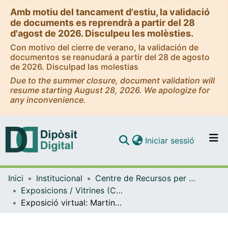
Amb motiu del tancament d'estiu, la validació
de documents es reprendrà a partir del 28
d'agost de 2026. Disculpeu les molèsties.
Con motivo del cierre de verano, la validación de
documentos se reanudará a partir del 28 de agosto
de 2026. Disculpad las molestias
Due to the summer closure, document validation will
resume starting August 28, 2026. We apologize for
any inconvenience.
(current)
Iniciar sessió
Comunitats i col·leccions
Inici
Institucional
Centre de Recursos per a l'Aprenentatge i la Investigació (CRAI-UB) - Institucional
Navega per tot el DD
Exposicions / Vitrines (CRAI-UB)
Com publicar
Exposició virtual: Martin Gardner: Centenari, 1914-2014. Octubre 2014
Contacte