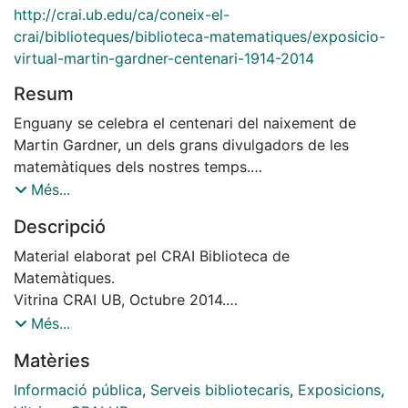
http://crai.ub.edu/ca/coneix-el-
crai/biblioteques/biblioteca-matematiques/exposicio-
virtual-martin-gardner-centenari-1914-2014
Resum
Enguany se celebra el centenari del naixement de
Martin Gardner, un dels grans divulgadors de les
matemàtiques dels nostres temps.
Més...
El CRAI Biblioteca de Matemàtiques li ret merescut
Descripció
homenatge a través d'una exposició virtual, tot
recordant la seva immensa contribució a l'hora
Material elaborat pel CRAI Biblioteca de
d'apropar les matemàtiques al gran públic, des d'una
Matemàtiques.
perspectiva lúdica i atractiva, mai exempta de rigor.
Vitrina CRAI UB, Octubre 2014.
Exposició virtual, Octubre 2014.
Més...
La mostra proposa un recorregut per la biografia de
Matèries
Gardner, per la seva producció intel·lectual i per les
seves aportacions, especialment en el camp de la
Informació pública
,
Serveis bibliotecaris
,
Exposicions
,
matemàtica recreativa, però també en la divulgació de