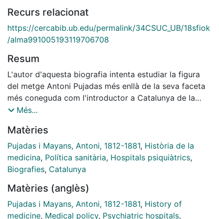
Recurs relacionat
https://cercabib.ub.edu/permalink/34CSUC_UB/18sfiok
/alma991005193119706708
Resum
L'autor d'aquesta biografia intenta estudiar la figura
del metge Antoni Pujadas més enllà de la seva faceta
més coneguda com l'introductor a Catalunya de la
primera revolució psiquiàtrica assistencial i
Més...
remodelador, fracassat, del balneari de la Puda de
Matèries
Montserrat. Més enllà d'això, l'autor ens descobreix un
personatge inquiet amb ànsia de trascendir, que és
Pujadas i Mayans, Antoni, 1812-1881
,
Història de la
movia en camps tan diversos com la política, el
medicina
,
Política sanitària
,
Hospitals psiquiàtrics
,
periodisme, les promocions socials o els negocis
Biografies
,
Catalunya
bancaris.
Matèries (anglès)
Pujadas i Mayans, Antoni, 1812-1881
,
History of
medicine
,
Medical policy
,
Psychiatric hospitals
,