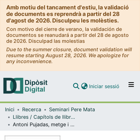
Amb motiu del tancament d'estiu, la validació
de documents es reprendrà a partir del 28
d'agost de 2026. Disculpeu les molèsties.
Con motivo del cierre de verano, la validación de
documentos se reanudará a partir del 28 de agosto
de 2026. Disculpad las molestias
Due to the summer closure, document validation will
resume starting August 28, 2026. We apologize for
any inconvenience.
(current)
Iniciar sessió
Comunitats i col·leccions
Inici
Recerca
Seminari Pere Mata
Navega per tot el DD
Llibres / Capítols de llibre (Seminari Pere Mata)
Com publicar
Antoni Pujadas, metge i polític del segle XIX
Contacte