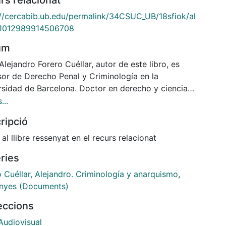
://cercabib.ub.edu/permalink/34CSUC_UB/18sfiok/al
1012989914506708
um
Alejandro Forero Cuéllar, autor de este libro, es
sor de Derecho Penal y Criminología en la
rsidad de Barcelona. Doctor en derecho y ciencia
ica y máster en sistema penal y problemas sociales
...
 Universidad de Barcelona, ha realizado su carrera
ripció
mica estudiando y como docente en temas
onados con los sistemas penitenciarios, la tortura,
 al llibre ressenyat en el recurs relacionat
ímenes estatal corporativos, la historia de la
ries
nología y el anarquismo español.
o Cuéllar, Alejandro. Criminología y anarquismo
,
ro se centra en el estudio y la contraposición de dos
nyes (Documents)
 de discursos: los criminológicos sobre el
leccions
ismo, y aquellos del ideario anarquista respecto a
stión criminal. El texto realiza un recorrido por las
Audiovisual