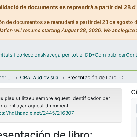
alidació de documents es reprendrà a partir del 28 d
ción de documentos se reanudará a partir del 28 de agosto 
ation will resume starting August 28, 2026. We apologize 
tats i col·leccions
Navega per tot el DD
Com publicar
Cont
Centre de Recursos per a l'Aprenentatge i la Investigació (CRAI-UB) - Institucional
CRAI Audiovisual
Presentación de libro: Criminología y anarquismo : defensa social, excepcionalidad penal y lucha por la sociedad del porvenir en la España de entre siglos (XIX-XX), de Alejandro Forero Cuéllar [vídeo]
Ci
us plau utilitzeu sempre aquest identificador per
ar o enllaçar aquest document:
ps://hdl.handle.net/2445/216307
esentación de libro: