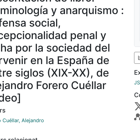
iminología y anarquismo :
fensa social,
cepcionalidad penal y
cha por la sociedad del
rvenir en la España de
tre siglos (XIX-XX), de
E
ejandro Forero Cuéllar
J
ídeo]
C
rs
 Cuéllar, Alejandro
rs relacionat