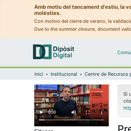
Amb motiu del tancament d'estiu, la v
molèsties.
Con motivo del cierre de verano, la valida
Due to the summer closure, document valid
Comuni
Inici
Institucional
Si 
cit
htt
Pr