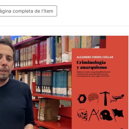
filosoficoteóricas de los discursos criminológicos y
gina completa de l'ítem
 configuración de su diagnosis sobre el «problema»
uista en el contexto del «progresismo»
onónico.