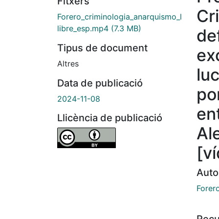
Fitxers
Cr
Forero_criminologia_anarquismo_l
libre_esp.mp4
(7.3 MB)
de
Tipus de document
ex
Altres
lu
Data de publicació
po
2024-11-08
en
Llicència de publicació
Al
[v
Auto
Forero
Recu