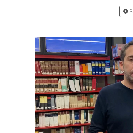
bases 
Pà
de la
anarq
decim