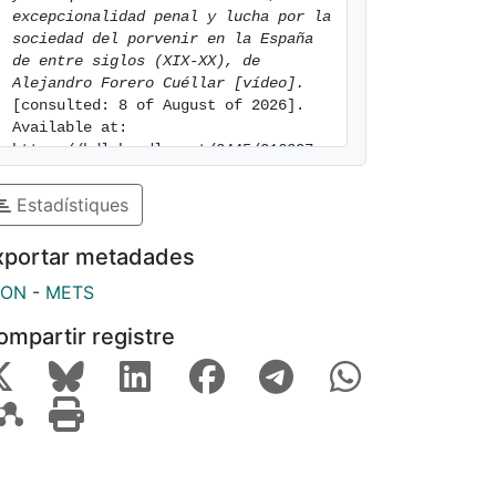
excepcionalidad penal y lucha por la 
sociedad del porvenir en la España 
de entre siglos (XIX-XX), de 
Alejandro Forero Cuéllar [vídeo].
[consulted: 8 of August of 2026]. 
Available at: 
https://hdl.handle.net/2445/216307
Estadístiques
xportar metadades
SON
-
METS
ompartir registre