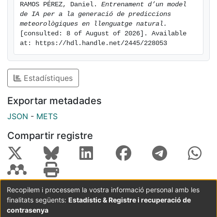
RAMOS PÉREZ, Daniel. 
Entrenament d’un model 
de llenguatge adaptats per a la predicció
de IA per a la generació de prediccions 
meteorològica, ressaltant avantatges com
meteorològiques en llenguatge natural.
l’automatització de la redacció, la personalització de
[consulted: 8 of August of 2026]. Available 
at: https://hdl.handle.net/2445/228053
butlletins i l’estalvi de temps als meteoròlegs, al mateix
temps que es manté un nivell de precisió adequat per
a aplicacions pràctiques.
Estadístiques
[en] This Bachelor’s Thesis presents the design,
Exportar metadades
implementation, and evaluation of an automated
weather bulletin generation system powered by
JSON
-
METS
artificial intelligence, specifically using the Qwen2
Compartir registre
language model fine-tuned with the LoRA technique.
The process begins with the collection and
preprocessing of weather data provided by
Troposferica—temperature, humidity, precipitation,
wind, etc.—including normalization, outlier encoding,
Recopilem i processem la vostra informació personal amb les
and feature selection. Next, Qwen2-LoRA is trained to
finalitats següents:
Estadístic & Registre i recuperació de
Coordinació:
CRAI UB
Avís legal
Metadades
generate textual descriptions of future meteorological
subjectes a:
contrasenya