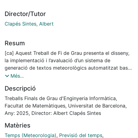
Director/Tutor
Clapés Sintes, Albert
Resum
[ca] Aquest Treball de Fi de Grau presenta el disseny,
la implementació i l’avaluació d’un sistema de
generació de textos meteorològics automatitzat basat
en intel·ligència artificial, concretament mitjançant el
Més...
model de llenguatge Qwen2 afinat amb la tècnica
Descripció
LoRA. El procés comença amb la recollida i preparació
de dades històriques proporcionades per Troposferica
Treballs Finals de Grau d'Enginyeria Informàtica,
–temperatura, humitat, precipitacions, vent, etc.–, a les
Facultat de Matemàtiques, Universitat de Barcelona,
quals s’aplica un exhaustiu preprocessat
Any: 2025, Director: Albert Clapés Sintes
(normalització, codificació de valors atípics i selecció
Matèries
de variables). A continuació, s’entrena Qwen2-LoRA
per generar descripcions textuals de les condicions
Temps (Meteorologia)
,
Previsió del temps
,