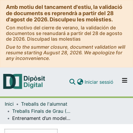
Amb motiu del tancament d'estiu, la validació
de documents es reprendrà a partir del 28
d'agost de 2026. Disculpeu les molèsties.
Con motivo del cierre de verano, la validación de
documentos se reanudará a partir del 28 de agosto
de 2026. Disculpad las molestias
Due to the summer closure, document validation will
resume starting August 28, 2026. We apologize for
any inconvenience.
(current)
Iniciar sessió
Comunitats i col·leccions
Inici
Treballs de l'alumnat
Navega per tot el DD
Treballs Finals de Grau (TFG) - Enginyeria Informàtica
Com publicar
Entrenament d’un model de IA per a la generació de prediccions meteorològiques en llenguatge natural
Contacte