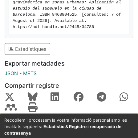
gravimétrica en zonas urbanas: Aplicación al 
modelos probables de profundidad del basamento,
estudio del subsuelo en la ciudad de 
controlando la altura de los prismas entre iteraciones
Barcelona.
 ISBN 8468804525. [consulted: 7 of 
August of 2026]. Available at: 
a partir del criterio de Bott, y ajustando una curva de
https://hdl.handle.net/2445/34786
variación de densidad a partir del sondeo
MARTORELL-1. Este procedimiento ha determinado un
rango de profundidades entre 421 y 512 m. La
Estadístiques
interpretación estructural del basamento se ha llevado
a cabo mediante la comparación del mapa de isobatas
Exportar metadades
obtenido con un mapa de gradiente horizontal de la
JSON
-
METS
anomalía residual, permitiendo localizar un conjunto
de fracturas que limitan la cubeta y dividen el sustrato
Compartir registre
en un conjunto de bloques.
Recopilem i processem la vostra informació personal amb les
finalitats següents:
Estadístic & Registre i recuperació de
Coordinació:
CRAI UB
Avís legal
Metadades
subjectes a:
contrasenya