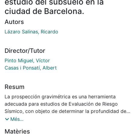
estudio del subsuelo en la
ciudad de Barcelona.
Autors
Lázaro Salinas, Ricardo
Director/Tutor
Pinto Miguel, Víctor
Casas i Ponsatí, Albert
Resum
La prospección gravimétrica es una herramienta
adecuada para estudios de Evaluación de Riesgo
Sísmico, con objeto de determinar la profundidad de
un basamento rocoso, especialmente en zonas
Més...
urbanas. Este trabajo estudia los factores que afectan
Matèries
en este medio a la precisión de toma y procesamiento