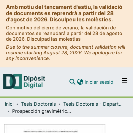
Amb motiu del tancament d'estiu, la validació
de documents es reprendrà a partir del 28
d'agost de 2026. Disculpeu les molèsties.
Con motivo del cierre de verano, la validación de
documentos se reanudará a partir del 28 de agosto
de 2026. Disculpad las molestias
Due to the summer closure, document validation will
resume starting August 28, 2026. We apologize for
any inconvenience.
(current)
Iniciar sessió
Comunitats i col·leccions
Inici
Tesis Doctorals
Tesis Doctorals - Departament - Geoquímica, Petrologia i Prospecció Geològica
Navega per tot el DD
Prospección gravimétrica en zonas urbanas: Aplicación al estudio del subsuelo en la ciudad de Barcelona.
Com publicar
Contacte