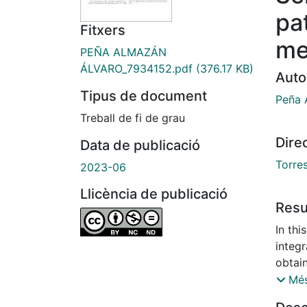
pa
Fitxers
me
PEÑA ALMAZÁN
ÁLVARO_7934152.pdf
(376.17 KB)
Auto
Tipus de document
Peña 
Treball de fi de grau
Dire
Data de publicació
Torre
2023-06
Llicència de publicació
Res
In th
integ
obtain
determi
Més
incor