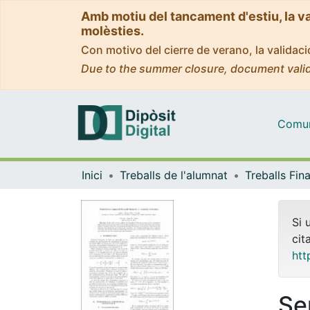
Amb motiu del tancament d'estiu, la v
molèsties.
Con motivo del cierre de verano, la valida
Due to the summer closure, document valid
Comuni
Inici
Treballs de l'alumnat
Si 
cit
htt
Se