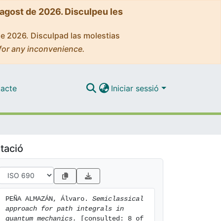
'agost de 2026. Disculpeu les
de 2026. Disculpad las molestias
for any inconvenience.
acte
Iniciar sessió
tació
PEÑA ALMAZÁN, Álvaro. 
Semiclassical 
approach for path integrals in 
quantum mechanics.
 [consulted: 8 of 