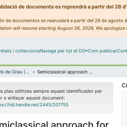
alidació de documents es reprendrà a partir del 28 d
ción de documentos se reanudará a partir del 28 de agosto 
ation will resume starting August 28, 2026. We apologize 
tats i col·leccions
Navega per tot el DD
Com publicar
Cont
Treballs Finals de Grau (TFG) - Física
Semiclassical approach for path integrals in quantum mechanics
Ci
us plau utilitzeu sempre aquest identificador per
ar o enllaçar aquest document:
ps://hdl.handle.net/2445/201755
miclassical approach for