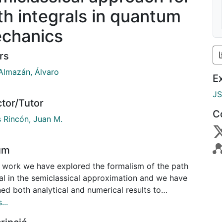
th integrals in quantum
chanics
rs
Almazán, Álvaro
E
J
ctor/Tutor
C
s Rincón, Juan M.
um
is work we have explored the formalism of the path
ral in the semiclassical approximation and we have
ed both analytical and numerical results to
ne the expected values of quantum observables
...
porating thermal fluctuations. The study has been