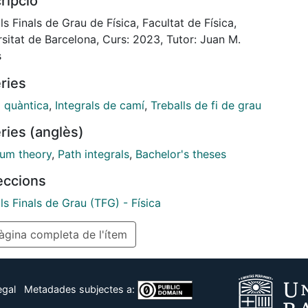
ripció
for the harmonic and anharmonic potentials in one
sion. The obtained results have been compared with
ls Finals de Grau de Física, Facultat de Física,
 obtained by solving the Schr¨odinger equation and
sitat de Barcelona, Curs: 2023, Tutor: Juan M.
th integral Monte Carlo method; the similarities and
s
epancies have been discussed.
ries
a quàntica
,
Integrals de camí
,
Treballs de fi de grau
ries (anglès)
um theory
,
Path integrals
,
Bachelor's theses
leccions
ls Finals de Grau (TFG) - Física
gina completa de l'ítem
egal
Metadades subjectes a: