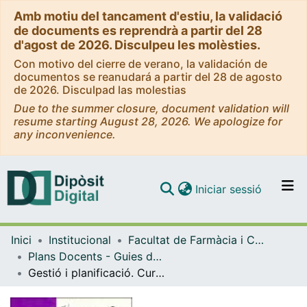
Amb motiu del tancament d'estiu, la validació
de documents es reprendrà a partir del 28
d'agost de 2026. Disculpeu les molèsties.
Con motivo del cierre de verano, la validación de
documentos se reanudará a partir del 28 de agosto
de 2026. Disculpad las molestias
Due to the summer closure, document validation will
resume starting August 28, 2026. We apologize for
any inconvenience.
(current)
Iniciar sessió
Comunitats i col·leccions
Inici
Institucional
Facultat de Farmàcia i Ciències de l'Alimentació
Navega per tot el DD
Plans Docents - Guies de l'estudiant (Facultat de Farmàcia i Ciències de l'Alimentació)
Com publicar
Gestió i planificació. Curs 2007-2008
Contacte