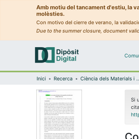
Amb motiu del tancament d'estiu, la v
molèsties.
Con motivo del cierre de verano, la valida
Due to the summer closure, document valid
Comuni
Inici
Recerca
Ciència dels Materials i Qu
Si 
cit
htt
Co