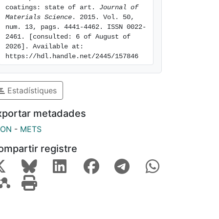
coatings: state of art. 
Journal of 
Materials Science
. 2015. Vol. 50, 
num. 13, pags. 4441-4462. ISSN 0022-
2461. [consulted: 6 of August of 
2026]. Available at: 
https://hdl.handle.net/2445/157846
Estadístiques
xportar metadades
SON
-
METS
ompartir registre