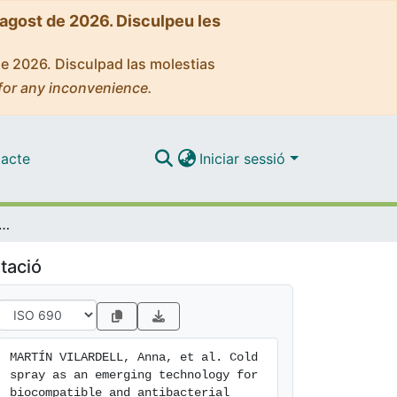
'agost de 2026. Disculpeu les
de 2026. Disculpad las molestias
for any inconvenience.
acte
Iniciar sessió
an emerging technology for biocompatible and antibacterial coatings: state of art
tació
MARTÍN VILARDELL, Anna, et al. Cold 
spray as an emerging technology for 
biocompatible and antibacterial 