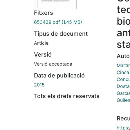
te
Fitxers
bi
653429.pdf
(1.45 MB)
an
Tipus de document
sta
Article
Versió
Auto
Versió acceptada
Martín
Cinca 
Data de publicació
Concu
2015
Dosta
Garcí
Tots els drets reservats
Guilem
Recu
https