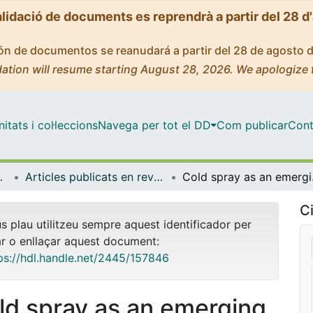
alidació de documents es reprendrà a partir del 28 d
ción de documentos se reanudará a partir del 28 de agosto 
ation will resume starting August 28, 2026. We apologize 
tats i col·leccions
Navega per tot el DD
Com publicar
Cont
ímica Física
Articles publicats en revistes (Ciència dels Materials i Química Física)
Cold spray as 
Ci
us plau utilitzeu sempre aquest identificador per
ar o enllaçar aquest document:
ps://hdl.handle.net/2445/157846
ld spray as an emerging