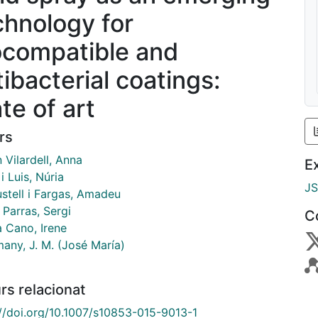
chnology for
ocompatible and
tibacterial coatings:
te of art
rs
 Vilardell, Anna
E
i Luis, Núria
J
stell i Fargas, Amadeu
 Parras, Sergi
C
a Cano, Irene
any, J. M. (José María)
rs relacionat
://doi.org/10.1007/s10853-015-9013-1