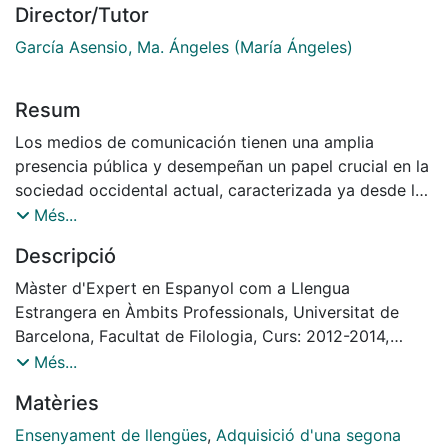
Director/Tutor
García Asensio, Ma. Ángeles (María Ángeles)
Resum
Los medios de comunicación tienen una amplia
presencia pública y desempeñan un papel crucial en la
sociedad occidental actual, caracterizada ya desde la
década de los años 90 del siglo pasado como
Més...
sociedad de gran opulencia comunicativa, informativa
Descripció
y audiovisual (Gubern, 1995:36; Castells, 1997 y 1998).
Son, también, una ventana bidireccional que, por un
Màster d'Expert en Espanyol com a Llengua
lado, satisface tres funciones para los miembros de
Estrangera en Àmbits Professionals, Universitat de
una sociedad: (i) sirven como fuente de información,
Barcelona, Facultat de Filologia, Curs: 2012-2014,
(ii) son generadores y difusores de opinión y (iii)
Tutora: María Ángeles García Asensio
Més...
proporcionan entretenimiento (Martínez Albertos
Matèries
1998); por otro lado, los medios de comunicación
permiten asomarse desde fuera a la actualidad y
Ensenyament de llengües
,
Adquisició d'una segona