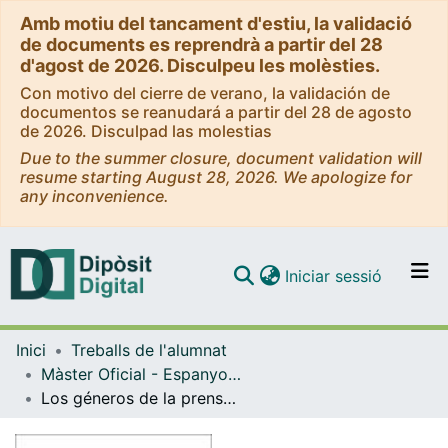
Amb motiu del tancament d'estiu, la validació
de documents es reprendrà a partir del 28
d'agost de 2026. Disculpeu les molèsties.
Con motivo del cierre de verano, la validación de
documentos se reanudará a partir del 28 de agosto
de 2026. Disculpad las molestias
Due to the summer closure, document validation will
resume starting August 28, 2026. We apologize for
any inconvenience.
(current)
Iniciar sessió
Comunitats i col·leccions
Inici
Treballs de l'alumnat
Navega per tot el DD
Màster Oficial - Espanyol com a Llengua Estrangera en Àmbits Professionals
Com publicar
Los géneros de la prensa escrita y de la prensa digital en los manuales de español para extranjeros
Contacte