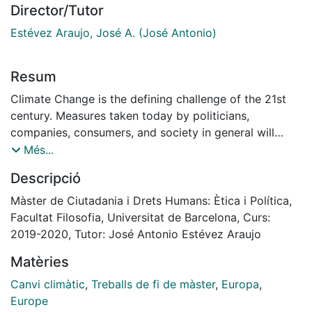
Director/Tutor
Estévez Araujo, José A. (José Antonio)
Resum
Climate Change is the defining challenge of the 21st
century. Measures taken today by politicians,
companies, consumers, and society in general will
directly influence earth's habitability in the
Més...
decades to come. Through the complex interaction
Descripció
between GHG emissions, global warming, loss
of biodiversity, human health and well-being are at
Màster de Ciutadania i Drets Humans: Ètica i Política,
risk. While countries of the global north will
Facultat Filosofia, Universitat de Barcelona, Curs:
proportionally suffer less consequences than those of
2019-2020, Tutor: José Antonio Estévez Araujo
the global South, the projected damages will
Matèries
still be grave. In recent decades, as a result,
environmental protection gained an increasing
Canvi climàtic
,
Treballs de fi de màster
,
Europa
,
relevance in international treaties, as well as national
Europe