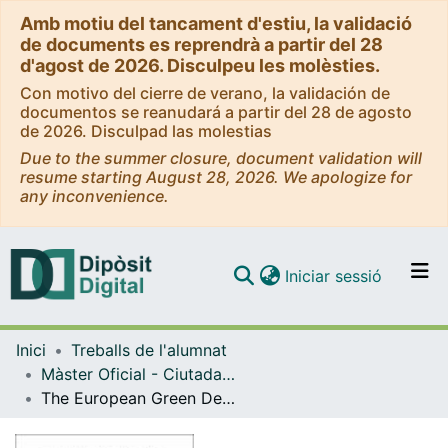
Amb motiu del tancament d'estiu, la validació
de documents es reprendrà a partir del 28
d'agost de 2026. Disculpeu les molèsties.
Con motivo del cierre de verano, la validación de
documentos se reanudará a partir del 28 de agosto
de 2026. Disculpad las molestias
Due to the summer closure, document validation will
resume starting August 28, 2026. We apologize for
any inconvenience.
(current)
Iniciar sessió
Comunitats i col·leccions
Inici
Treballs de l'alumnat
Navega per tot el DD
Màster Oficial - Ciutadania i Drets Humans: Ètica i Política
Com publicar
The European Green Deal. An Analysis of how the European Commission promises to Manage Climate Change
Contacte