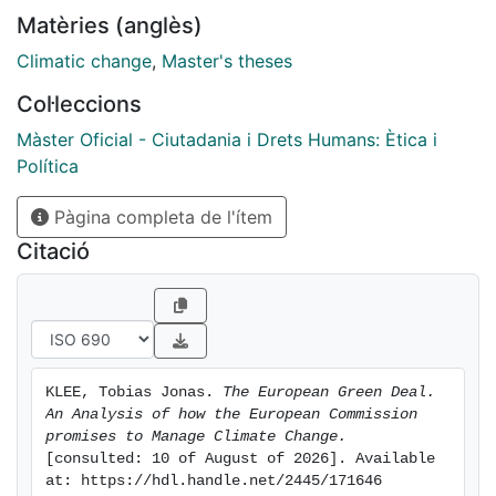
policies and legislature.
Matèries (anglès)
Climatic change
,
Master's theses
Col·leccions
Màster Oficial - Ciutadania i Drets Humans: Ètica i
Política
Pàgina completa de l'ítem
Citació
KLEE, Tobias Jonas. 
The European Green Deal. 
An Analysis of how the European Commission 
promises to Manage Climate Change.
[consulted: 10 of August of 2026]. Available 
at: https://hdl.handle.net/2445/171646