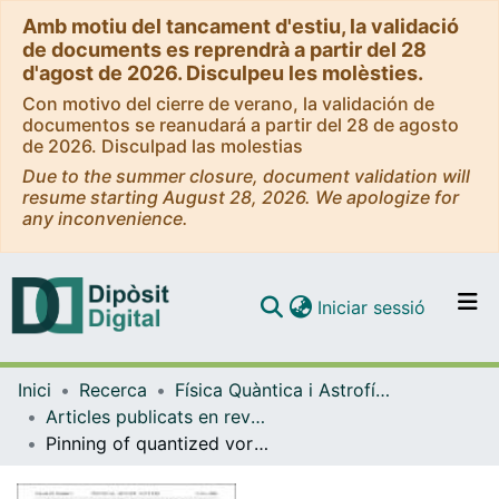
Amb motiu del tancament d'estiu, la validació
de documents es reprendrà a partir del 28
d'agost de 2026. Disculpeu les molèsties.
Con motivo del cierre de verano, la validación de
documentos se reanudará a partir del 28 de agosto
de 2026. Disculpad las molestias
Due to the summer closure, document validation will
resume starting August 28, 2026. We apologize for
any inconvenience.
(current)
Iniciar sessió
Comunitats i col·leccions
Inici
Recerca
Física Quàntica i Astrofísica
Navega per tot el DD
Articles publicats en revistes (Física Quàntica i Astrofísica)
Com publicar
Pinning of quantized vortices in helium drops by dopant atoms and molecules
Contacte