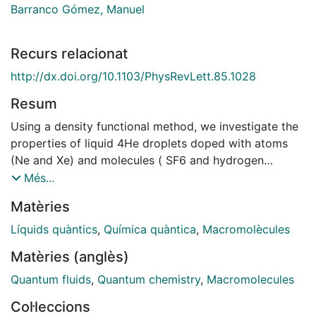
Barranco Gómez, Manuel
Recurs relacionat
http://dx.doi.org/10.1103/PhysRevLett.85.1028
Resum
Using a density functional method, we investigate the
properties of liquid 4He droplets doped with atoms
(Ne and Xe) and molecules ( SF6 and hydrogen
cyanide). We consider the case of droplets having a
Més...
quantized vortex pinned to the dopant. A liquid-drop
Matèries
formula is proposed that accurately describes the
total energy of the complex and allows one to
Líquids quàntics
,
Química quàntica
,
Macromolècules
extrapolate the density functional results to large N.
Matèries (anglès)
For a given impurity, we find that the formation of a
dopant+vortex+4HeN complex is energetically
Quantum fluids
,
Quantum chemistry
,
Macromolecules
favored below a critical size Ncr. Our results support
Col·leccions
the possibility to observe quantized vortices in helium