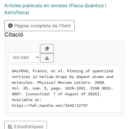
droplets by means of spectroscopic techniques.
Articles publicats en revistes (Física Quàntica i
Astrofísica)
Pàgina completa de l'ítem
Citació
DALFOVO, Franco, et al. Pinning of quantized 
vortices in helium drops by dopant atoms and 
molecules. 
Physical Review Letters
. 2000. 
Vol. 85, num. 5, pags. 1028-1031. ISSN 0031-
9007. [consulted: 7 of August of 2026]. 
Available at: 
https://hdl.handle.net/2445/12797
Estadístiques