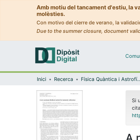
Amb motiu del tancament d'estiu, la v
molèsties.
Con motivo del cierre de verano, la valida
Due to the summer closure, document valid
Comuni
Inici
Recerca
Física Quàntica i As
Si 
cit
htt
A 