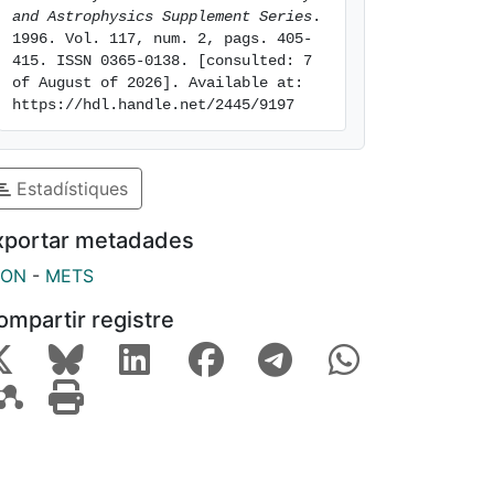
and Astrophysics Supplement Series
. 
1996. Vol. 117, num. 2, pags. 405-
415. ISSN 0365-0138. [consulted: 7 
of August of 2026]. Available at: 
https://hdl.handle.net/2445/9197
Estadístiques
xportar metadades
SON
-
METS
ompartir registre