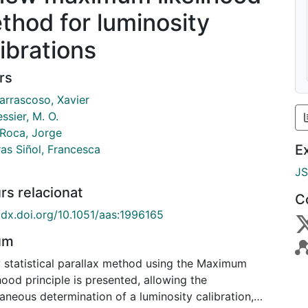
thod for luminosity
librations
rs
arrascoso, Xavier
ssier, M. O.
 Roca, Jorge
E
ras Siñol, Francesca
J
rs relacionat
C
//dx.doi.org/10.1051/aas:1996165
um
 statistical parallax method using the Maximum
hood principle is presented, allowing the
aneous determination of a luminosity calibration,