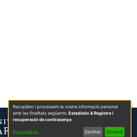
Recopilem i processem la vostra informació personal
amb les finalitats següents:
Estadístic & Registre i
recuperació de contrasenya
Personalitzar
Declinar
D'acord