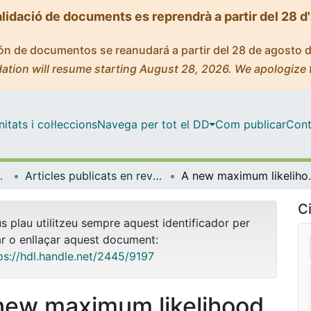
alidació de documents es reprendrà a partir del 28 d
ción de documentos se reanudará a partir del 28 de agosto 
ation will resume starting August 28, 2026. We apologize 
tats i col·leccions
Navega per tot el DD
Com publicar
Cont
trofísica
Articles publicats en revistes (Física Quàntica i Astrofísica)
A new maximum like
Ci
us plau utilitzeu sempre aquest identificador per
ar o enllaçar aquest document:
ps://hdl.handle.net/2445/9197
new maximum likelihood