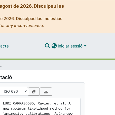
'agost de 2026. Disculpeu les
de 2026. Disculpad las molestias
for any inconvenience.
acte
Iniciar sessió
lihood method for luminosity calibrations
tació
LURI CARRASCOSO, Xavier, et al. A 
new maximum likelihood method for 
luminosity calibrations. 
Astronomy 