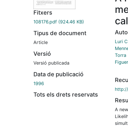
me
Fitxers
ca
108176.pdf
(924.46 KB)
Auto
Tipus de document
Luri C
Article
Menne
Versió
Torra
Figue
Versió publicada
Data de publicació
Recu
1996
http:
Tots els drets reservats
Res
A new
Likeli
simult