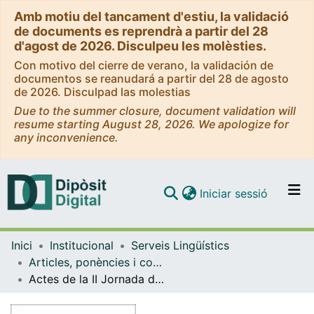
Amb motiu del tancament d'estiu, la validació
de documents es reprendrà a partir del 28
d'agost de 2026. Disculpeu les molèsties.
Con motivo del cierre de verano, la validación de
documentos se reanudará a partir del 28 de agosto
de 2026. Disculpad las molestias
Due to the summer closure, document validation will
resume starting August 28, 2026. We apologize for
any inconvenience.
(current)
Iniciar sessió
Comunitats i col·leccions
Inici
Institucional
Serveis Lingüístics
Navega per tot el DD
Articles, ponències i comunicacions (Serveis Lingüístics)
Com publicar
Actes de la II Jornada de la CILAJ. La justícia comença a parlar català
Contacte