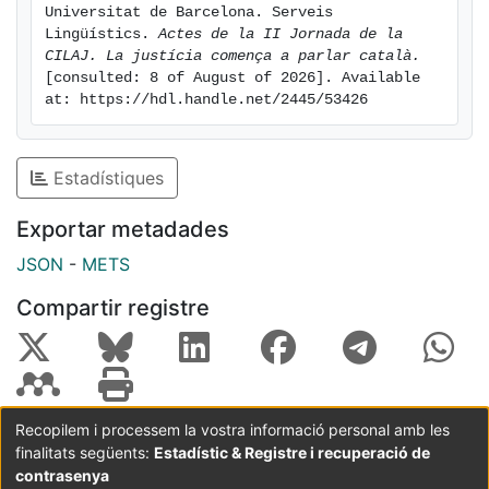
Universitat de Barcelona. Serveis 
Lingüístics. 
Actes de la II Jornada de la 
CILAJ. La justícia comença a parlar català.
[consulted: 8 of August of 2026]. Available 
at: https://hdl.handle.net/2445/53426
Estadístiques
Exportar metadades
JSON
-
METS
Compartir registre
Recopilem i processem la vostra informació personal amb les
finalitats següents:
Estadístic & Registre i recuperació de
Coordinació:
CRAI UB
Avís legal
Metadades
subjectes a:
contrasenya