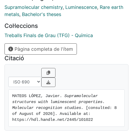
compounds gives stability to the hydrogels and also
Supramolecular chemistry
,
Luminescence
,
Rare earth
photophysical acquired properties.
metals
,
Bachelor's theses
In addition, the use of these polydentate nitrogen
Col·leccions
ligands in order to synthesize new silver and gold
containing compounds, provide new tools for the
Treballs Finals de Grau (TFG) - Química
recognition and/or encapsulation of molecules. Due to
Pàgina completa de l'ítem
these properties, a synthetic way has been assayed, in
order to obtain supramolecular cages with luminescent
Citació
properties
MATEOS LÓPEZ, Javier. 
Supramolecular 
structures with luminescent properties. 
Molecular recognition studies.
 [consulted: 8 
of August of 2026]. Available at: 
https://hdl.handle.net/2445/101022