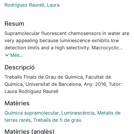
Rodríguez Raurell, Laura
Resum
Supramolecular fluorescent chemosensors in water are
very appealing because luminescence exhibits low
detection limits and a high selectivity. Macrocyclic
structures with polydentate nitrogen ligands represent
Més...
a fundamental and extensive type of compounds in
Descripció
this group. The strategy employed in this work
consists on the connection of the central amine to a
Treballs Finals de Grau de Química, Facultat de
naphtalene group (chromophore) and to two pyridine
Química, Universitat de Barcelona, Any: 2016, Tutor:
moieties at the end positions, to be involved in self-
Laura Rodríguez Raurell
assembly processes giving rise to metallomacrocyclic
Matèries
structures. These systems can be used in molecular
recognition processes.
Química supramolecular
,
Luminescència
,
Metalls de
The encapsulation of the metallomacrocycles on
terres rares
,
Treballs de fi de grau
hydrogels facilitates the use of the chemosensors in
Matèries (anglès)
daily life applications. Furthermore, these type of