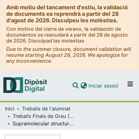
Amb motiu del tancament d'estiu, la validació
de documents es reprendrà a partir del 28
d'agost de 2026. Disculpeu les molèsties.
Con motivo del cierre de verano, la validación de
documentos se reanudará a partir del 28 de agosto
de 2026. Disculpad las molestias
Due to the summer closure, document validation will
resume starting August 28, 2026. We apologize for
any inconvenience.
(current)
Iniciar sessió
Comunitats i col·leccions
Inici
Treballs de l'alumnat
Navega per tot el DD
Treballs Finals de Grau (TFG) - Química
Com publicar
Supramolecular structures with luminescent properties. Molecular recognition studies
Contacte