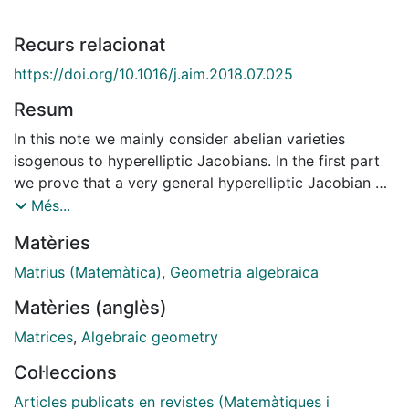
Recurs relacionat
https://doi.org/10.1016/j.aim.2018.07.025
Resum
In this note we mainly consider abelian varieties
isogenous to hyperelliptic Jacobians. In the first part
we prove that a very general hyperelliptic Jacobian of
genus is not isogenous to a non-hyperelliptic
Més...
Jacobian. As a consequence we obtain that the
Matèries
intermediate Jacobian of a very general cubic
threefold is not isogenous to a Jacobian. Another
Matrius (Matemàtica)
,
Geometria algebraica
corollary tells that the Jacobian of a very general d-
Matèries (anglès)
gonal curve of genus is not isogenous to a different
Jacobian. In the second part we consider a closed
Matrices
,
Algebraic geometry
subvariety of the moduli space of principally polarized
Col·leccions
varieties of dimension . We show that if a very general
element of is dominated by the Jacobian of a curve C
Articles publicats en revistes (Matemàtiques i