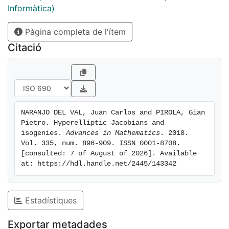
and , then C is not hyperelliptic. In particular, if the
Informàtica)
general element in is simple, its Kummer variety does
Pàgina completa de l'ítem
not contain rational curves. Finally we show that a
closed subvariety of dimension such that the Jacobian
Citació
of a very general element of is dominated by a
hyperelliptic Jacobian is contained either in the
hyperelliptic or in the trigonal locus.
NARANJO DEL VAL, Juan Carlos and PIROLA, Gian 
Pietro. Hyperelliptic Jacobians and 
isogenies. 
Advances in Mathematics
. 2018. 
Vol. 335, num. 896-909. ISSN 0001-8708. 
[consulted: 7 of August of 2026]. Available 
at: https://hdl.handle.net/2445/143342
Estadístiques
Exportar metadades