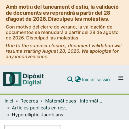
Amb motiu del tancament d'estiu, la validació
de documents es reprendrà a partir del 28
d'agost de 2026. Disculpeu les molèsties.
Con motivo del cierre de verano, la validación de
documentos se reanudará a partir del 28 de agosto
de 2026. Disculpad las molestias
Due to the summer closure, document validation will
resume starting August 28, 2026. We apologize for
any inconvenience.
(current)
Iniciar sessió
Comunitats i col·leccions
Inici
Recerca
Matemàtiques i Informàtica
Navega per tot el DD
Articles publicats en revistes (Matemàtiques i Informàtica)
Com publicar
Hyperelliptic Jacobians and isogenies
Contacte