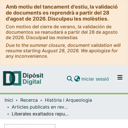
Amb motiu del tancament d'estiu, la validació
de documents es reprendrà a partir del 28
d'agost de 2026. Disculpeu les molèsties.
Con motivo del cierre de verano, la validación de
documentos se reanudará a partir del 28 de agosto
de 2026. Disculpad las molestias
Due to the summer closure, document validation will
resume starting August 28, 2026. We apologize for
any inconvenience.
(current)
Iniciar sessió
Comunitats i col·leccions
Inici
Recerca
Història i Arqueologia
Navega per tot el DD
Articles publicats en revistes (Història i Arqueologia)
Com publicar
Liberales exaltados republicanizados en la prensa de Barcelona del Trienio Liberal
Contacte