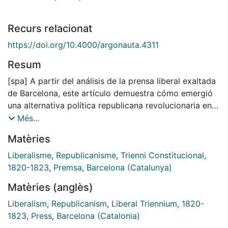
Recurs relacionat
https://doi.org/10.4000/argonauta.4311
Resum
[spa] A partir del análisis de la prensa liberal exaltada
de Barcelona, este artículo demuestra cómo emergió
una alternativa política republicana revolucionaria en
España. La Tertulia Patriótica de Lacy se convirtió en
Més...
el espacio central del liberalismo exaltado en
Matèries
Barcelona, donde se expresó una minoría republicana
en clave revolucionaria y vinculada a la carbonería.
Liberalisme
,
Republicanisme
,
Trienni Constitucional,
Este republicanismo se hizo evidente a través de tres
1820-1823
,
Premsa
,
Barcelona (Catalunya)
debates: la inviolabilidad del monarca, la necesidad de
Matèries (anglès)
subvertir el orden legal para asegurar la supervivencia
del régimen liberal y el desarrollo de una moral
Liberalism
,
Republicanism
,
Liberal Triennium, 1820-
republicana que cuestionaba la cristiana. El
1823
,
Press
,
Barcelona (Catalonia)
surgimiento de este republicanismo fue determinante