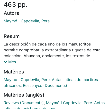
463 pp.
Autors
Maymó i Capdevila, Pere
Resum
La descripción de cada uno de los manuscritos
permite comprobar la extraordinaria riqueza de esta
colección. Abundan, obviamente, los textos de
derecho canónico, pero no escasean los de derecho
Més...
común. Puede decirse que en la Biblioteca Capitular
Matèries
de la Seu d¿Urgell se encuentra lo más granado de la
literatura jurídica de la Baja Edad Media, acrecentada
Maymó i Capdevila, Pere. Actas latinas de mártires
concretamente por la recopilación del derecho en
africanos
,
Ressenyes (Documents)
territorio catalán desde los comienzos del segundo
Matèries (anglès)
milenio de la era cristiana.
Reviews (Documents)
,
Maymó i Capdevila, Pere. Actas
latinas de mártires africanos