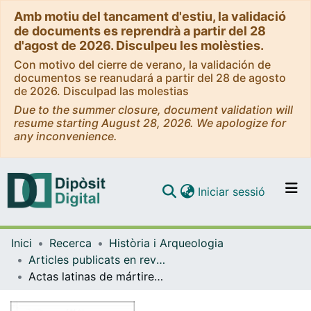
Amb motiu del tancament d'estiu, la validació
de documents es reprendrà a partir del 28
d'agost de 2026. Disculpeu les molèsties.
Con motivo del cierre de verano, la validación de
documentos se reanudará a partir del 28 de agosto
de 2026. Disculpad las molestias
Due to the summer closure, document validation will
resume starting August 28, 2026. We apologize for
any inconvenience.
(current)
Iniciar sessió
Comunitats i col·leccions
Inici
Recerca
Història i Arqueologia
Navega per tot el DD
Articles publicats en revistes (Història i Arqueologia)
Com publicar
Actas latinas de mártires africanos. Edición bilingüe preparada por Jerónimo Leal, Fuentes Patrísticas 22, Madrid, Editorial Ciudad Nueva, 2009, 463 pp.
Contacte