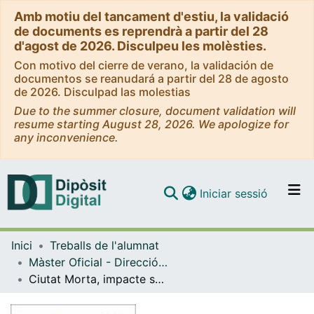
Amb motiu del tancament d'estiu, la validació
de documents es reprendrà a partir del 28
d'agost de 2026. Disculpeu les molèsties.
Con motivo del cierre de verano, la validación de
documentos se reanudará a partir del 28 de agosto
de 2026. Disculpad las molestias
Due to the summer closure, document validation will
resume starting August 28, 2026. We apologize for
any inconvenience.
(current)
Iniciar sessió
Comunitats i col·leccions
Inici
Treballs de l'alumnat
Navega per tot el DD
Màster Oficial - Direcció Estratègica de Seguretat
Com publicar
Ciutat Morta, impacte sobre la legitimitat policial: Paper dels mitjans de comunicació i la cultura professional
Contacte