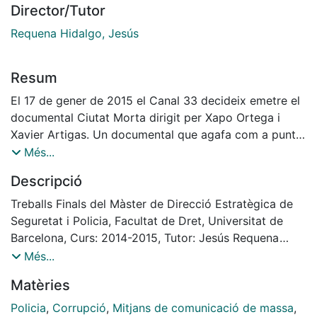
Director/Tutor
Requena Hidalgo, Jesús
Resum
El 17 de gener de 2015 el Canal 33 decideix emetre el
documental Ciutat Morta dirigit per Xapo Ortega i
Xavier Artigas. Un documental que agafa com a punt
d’inici els fets ocorreguts el 4 de febrer de 2006 per a
Més...
narrar una història esquitxada per la corrupció policial.
Descripció
Els dies previs a l’emissió les xarxes socials se’n fan
ressò, en gran part, gràcies a l’agitació que desperta la
Treballs Finals del Màster de Direcció Estratègica de
censura de 5 minuts del documental. La societat
Seguretat i Policia, Facultat de Dret, Universitat de
catalana, aquella nit, es manté a l’expectativa. Els dies
Barcelona, Curs: 2014-2015, Tutor: Jesús Requena
posteriors venen acompanyats d’una gran commoció i
Hidalgo
Més...
crítica, tant social com política, que reclama la revisió
Matèries
del cas i posa en dubte el correcte funcionament del
sistema.
Policia
,
Corrupció
,
Mitjans de comunicació de massa
,