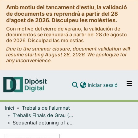
Amb motiu del tancament d'estiu, la validació
de documents es reprendrà a partir del 28
d'agost de 2026. Disculpeu les molèsties.
Con motivo del cierre de verano, la validación de
documentos se reanudará a partir del 28 de agosto
de 2026. Disculpad las molestias
Due to the summer closure, document validation will
resume starting August 28, 2026. We apologize for
any inconvenience.
(current)
Iniciar sessió
Comunitats i col·leccions
Inici
Treballs de l'alumnat
Navega per tot el DD
Treballs Finals de Grau (TFG) - Física
Com publicar
Sequential detuning of a drumhead with a lock-in amplifier
Contacte