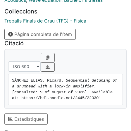
Acoustics
,
Wave equation
,
Bachelor's theses
Col·leccions
Treballs Finals de Grau (TFG) - Física
Pàgina completa de l'ítem
Citació
SÁNCHEZ ELIAS, Ricard. 
Sequential detuning of 
a drumhead with a lock-in amplifier.
[consulted: 9 of August of 2026]. Available 
at: https://hdl.handle.net/2445/223301
Estadístiques