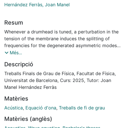
Hernández Ferràs, Joan Manel
Resum
Whenever a drumhead is tuned, a perturbation in the
tension of the membrane induces the splitting of
frequencies for the degenerated asymmetric modes
(m, n), with m ̸= 0. With the use of a lock-in amplifier
Més...
and piezoelectric sensors and actuators attached at
Descripció
the head, the amplitude of the signal generated by the
sensors is recorded as the membrane is forced to
Treballs Finals de Grau de Física, Facultat de Física,
vibrate over a range of frequencies, answering
Universitat de Barcelona, Curs: 2025, Tutor: Joan
noticeably when mode’s harmonics are reached. The
Manel Hernández Ferràs
progression from uniform conditions where the modes
Matèries
are accessible, to the measure of frequency splitting
when the drum’s lugs are symmetrically tightened
Acústica
,
Equació d'ona
,
Treballs de fi de grau
demonstrates the functionality of the system and the
Matèries (anglès)
behavior of non-uniform tension for a vibrating
membrane.