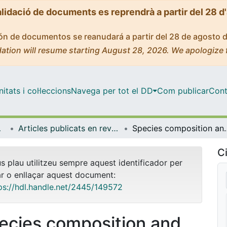
alidació de documents es reprendrà a partir del 28 d
ción de documentos se reanudará a partir del 28 de agosto 
ation will resume starting August 28, 2026. We apologize 
tats i col·leccions
Navega per tot el DD
Com publicar
Cont
bientals
Articles publicats en revistes (Biologia Evolutiva, Ecologia i Ciències Ambientals)
Species composition and richness of aphid 
Ci
us plau utilitzeu sempre aquest identificador per
ar o enllaçar aquest document:
ps://hdl.handle.net/2445/149572
ecies composition and