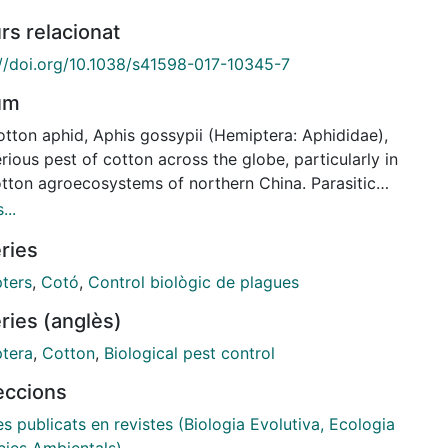
rs relacionat
://doi.org/10.1038/s41598-017-10345-7
um
otton aphid, Aphis gossypii (Hemiptera: Aphididae),
erious pest of cotton across the globe, particularly in
otton agroecosystems of northern China. Parasitic
 are deemed to be important natural enemies of A.
...
ii, but limited information exists about their species
ries
sition, richness and seasonal dynamics in northern
. In this study, we combine sampling over a broad
ters
,
Cotó
,
Control biològic de plagues
phical area with intensive field trials over the
ries (anglès)
e of three cropping seasons to describe parasitoid-
parasitoid communities in cotton crops. We
tera
,
Cotton
,
Biological pest control
eate a speciose complex of primary parasitoids and
leccions
parasitoids associated with A. gossypii. Over 90% of
rimary parasitoids were Binodoxys communis.
es publicats en revistes (Biologia Evolutiva, Ecologia
ophagus sp. and Pachyneuron aphidis made up most