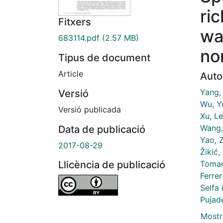
ri
Fitxers
wa
683114.pdf
(2.57 MB)
no
Tipus de document
Article
Auto
Yang,
Versió
Wu, Y
Versió publicada
Xu, Le
Wang,
Data de publicació
Yao, 
2017-08-29
Žikić,
Toman
Llicència de publicació
Ferre
Selfa 
Pujade
Mostr