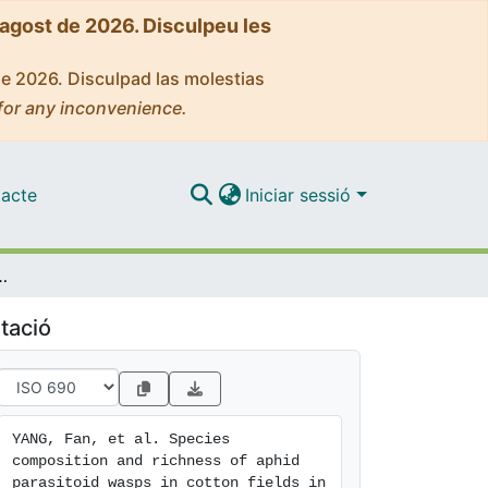
'agost de 2026. Disculpeu les
de 2026. Disculpad las molestias
for any inconvenience.
acte
Iniciar sessió
parasitoid wasps in cotton fields in northern China
tació
YANG, Fan, et al. Species 
composition and richness of aphid 
parasitoid wasps in cotton fields in 