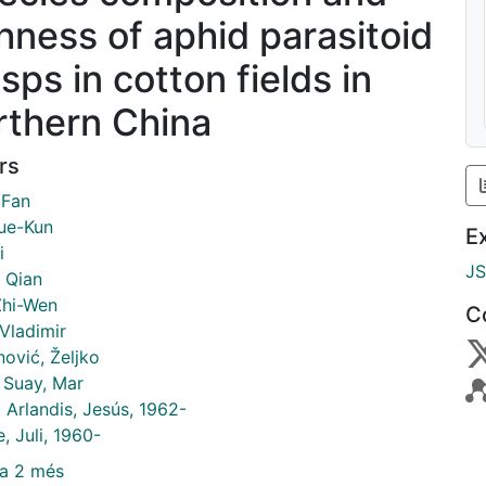
chness of aphid parasitoid
sps in cotton fields in
rthern China
rs
 Fan
ue-Kun
E
i
J
 Qian
Zhi-Wen
C
 Vladimir
ović, Željko
r Suay, Mar
i Arlandis, Jesús, 1962-
, Juli, 1960-
a 2 més