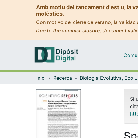
Amb motiu del tancament d'estiu, la v
molèsties.
Con motivo del cierre de verano, la valida
Due to the summer closure, document valid
Comuni
Inici
Recerca
Biologia Evolutiva, Ecologia i Ciències Am
Si 
cit
htt
Sp