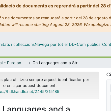
alidació de documents es reprendrà a partir del 28 d
ción de documentos se reanudará a partir del 28 de agosto 
ation will resume starting August 28, 2026. We apologize 
tats i col·leccions
Navega per tot el DD
Com publicar
Cont
Màster Oficial - Pure and Applied Logic / Lògica Pura i aplicada
On Languages and a Strictly Positive Fragment of Linear Temporal Logic
Ci
us plau utilitzeu sempre aquest identificador per
ar o enllaçar aquest document:
ps://hdl.handle.net/2445/215189
 Languages and a