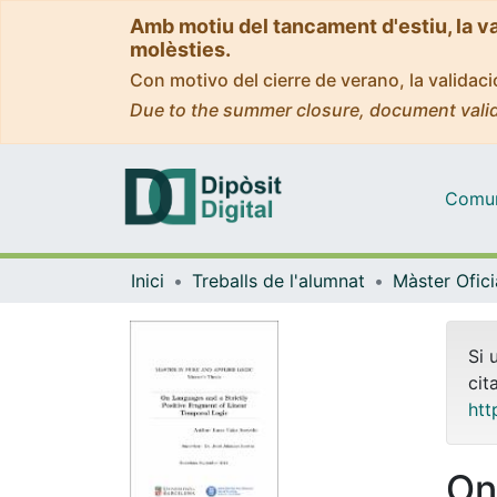
Amb motiu del tancament d'estiu, la v
molèsties.
Con motivo del cierre de verano, la valida
Due to the summer closure, document valid
Comuni
Inici
Treballs de l'alumnat
Si 
cit
htt
On