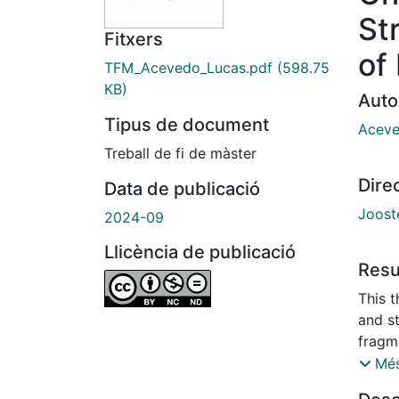
St
Fitxers
of
TFM_Acevedo_Lucas.pdf
(598.75
KB)
Auto
Tipus de document
Aceve
Treball de fi de màster
Dire
Data de publicació
Jooste
2024-09
Llicència de publicació
Res
This t
and st
fragme
Pos it
Més
Refle