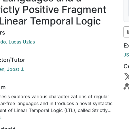
rictly Positive Fragment
 Linear Temporal Logic
rs
do, Lucas Uzías
E
J
ctor/Tutor
C
n, Joost J.
um
hesis explores various characterizations of regular
ar-free languages and in troduces a novel syntactic
nt of Linear Temporal Logic (LTL), called Strictly
ive Linear Temporal Logic (SPLTL), inspired by the
...
ction Calculus. The opening