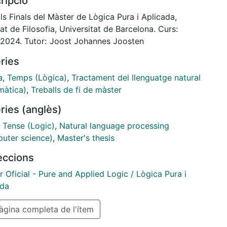
ripció
er provides a comprehensive survey of regular
ages, characterized by regular
ls Finals del Màster de Lògica Pura i Aplicada,
ssions, regular grammars, finite automata, and
at de Filosofia, Universitat de Barcelona. Curs:
ic Second-Order logic over
2023-2024. Tutor: Joost Johannes Joosten
. We conclude the exposition with a detailed proof
ries
chi’s Theorem, which
s automata and logic. The discussion then shifts to
a
,
Temps (Lògica)
,
Tractament del llenguatge natural
ree languages, emphasiz ing their representation
màtica)
,
Treballs de fi de màster
 LTL. An exhaustive proof of the Completeness
ries (anglès)
rem
L is also provided.
,
Tense (Logic)
,
Natural language processing
incipal contribution of this thesis is the definition
uter science)
,
Master's thesis
nalysis of SPLTL, which
leccions
to achieve improved complexity compared to LTL.
tablish several foundational
 Oficial - Pure and Applied Logic / Lògica Pura i
ts for SPLTL and show its soundness concerning the
ada
ard semantic framework
gina completa de l'ítem
L. However, proving the completeness of SPLTL
ts difficulties, primarily due