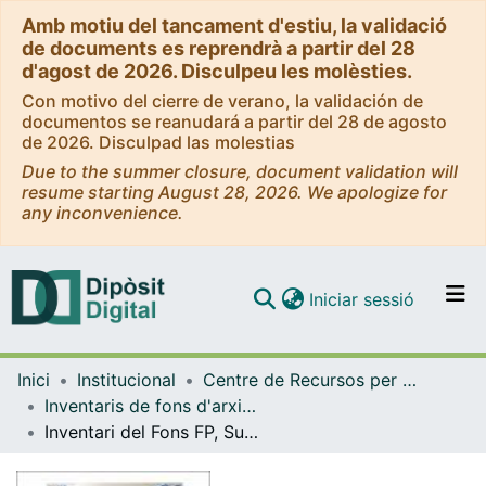
Amb motiu del tancament d'estiu, la validació
de documents es reprendrà a partir del 28
d'agost de 2026. Disculpeu les molèsties.
Con motivo del cierre de verano, la validación de
documentos se reanudará a partir del 28 de agosto
de 2026. Disculpad las molestias
Due to the summer closure, document validation will
resume starting August 28, 2026. We apologize for
any inconvenience.
(current)
Iniciar sessió
Comunitats i col·leccions
Inici
Institucional
Centre de Recursos per a l'Aprenentatge i la Investigació (CRAI-UB) - Institucional
Navega per tot el DD
Inventaris de fons d'arxiu i de col·leccions especials (CRAI-UB)
Com publicar
Inventari del Fons FP, Subsèrie Josep Vinyals i Iglésias, del CRAI Biblioteca del Pavelló de la República de la Universitat de Barcelona
Contacte