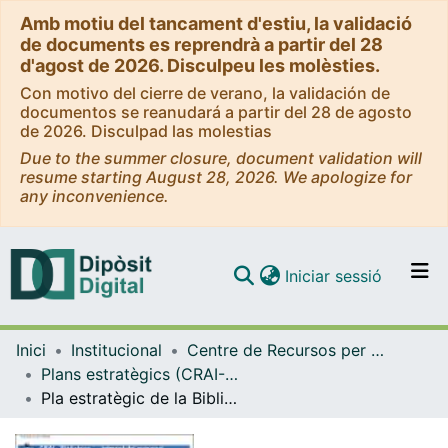
Amb motiu del tancament d'estiu, la validació
de documents es reprendrà a partir del 28
d'agost de 2026. Disculpeu les molèsties.
Con motivo del cierre de verano, la validación de
documentos se reanudará a partir del 28 de agosto
de 2026. Disculpad las molestias
Due to the summer closure, document validation will
resume starting August 28, 2026. We apologize for
any inconvenience.
(current)
Iniciar sessió
Comunitats i col·leccions
Inici
Institucional
Centre de Recursos per a l'Aprenentatge i la Investigació (CRAI-UB) - Institucional
Navega per tot el DD
Plans estratègics (CRAI-UB)
Com publicar
Pla estratègic de la Biblioteca de la Universitat de Barcelona. 1999-2002
Contacte