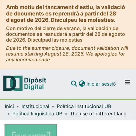
Amb motiu del tancament d'estiu, la validació
de documents es reprendrà a partir del 28
d'agost de 2026. Disculpeu les molèsties.
Con motivo del cierre de verano, la validación de
documentos se reanudará a partir del 28 de agosto
de 2026. Disculpad las molestias
Due to the summer closure, document validation will
resume starting August 28, 2026. We apologize for
any inconvenience.
(current)
Iniciar sessió
Comunitats i col·leccions
Inici
Institucional
Política institucional UB
Navega per tot el DD
Política lingüística UB
The use of different languages at the University of Barcelona
Com publicar
Contacte