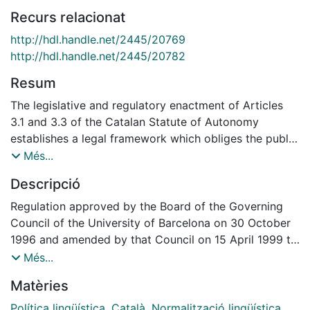
Recurs relacionat
http://hdl.handle.net/2445/20769
http://hdl.handle.net/2445/20782
Resum
The legislative and regulatory enactment of Articles
3.1 and 3.3 of the Catalan Statute of Autonomy
establishes a legal framework which obliges the public
authorities of Catalonia to undertake the appropriate
Més...
measures to ensure that Catalan, as Catalonia¿s own
Descripció
language, also becomes the language employed by
Catalan public administrations.
Regulation approved by the Board of the Governing
Council of the University of Barcelona on 30 October
1996 and amended by that Council on 15 April 1999 to
include the language planning competences granted to
Més...
universities in Law 1/1998, 7 January, on language
Matèries
policy of the Catalan government (Generalitat de
Catalunya).
Política lingüística
,
Català
,
Normalització lingüística