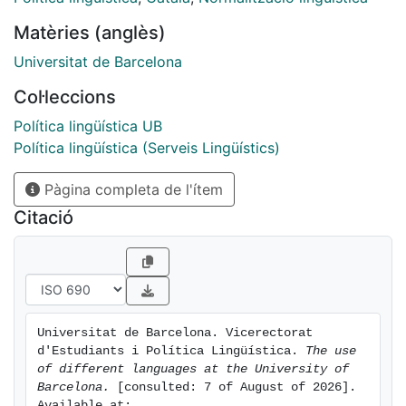
Podeu consultar la versió en català a:
Matèries (anglès)
http://hdl.handle.net/2445/20769 i la versió en castellà
a http://hdl.handle.net/2445/20782
Universitat de Barcelona
Col·leccions
Política lingüística UB
Política lingüística (Serveis Lingüístics)
Pàgina completa de l'ítem
Citació
Universitat de Barcelona. Vicerectorat 
d'Estudiants i Política Lingüística. 
The use 
of different languages at the University of 
Barcelona.
 [consulted: 7 of August of 2026]. 
Available at: 