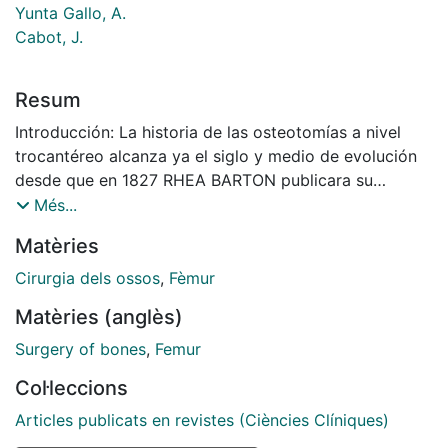
Yunta Gallo, A.
Cabot, J.
Resum
Introducción: La historia de las osteotomías a nivel
trocantéreo alcanza ya el siglo y medio de evolución
desde que en 1827 RHEA BARTON publicara su
tratamiento de las anquilosis mediante la formación de
Més...
«articulaciones artificiales». A partir de entonces
Matèries
muchos autores aportaron nuevas técnicas que han
quedado....
Cirurgia dels ossos
,
Fèmur
Matèries (anglès)
Surgery of bones
,
Femur
Col·leccions
Articles publicats en revistes (Ciències Clíniques)