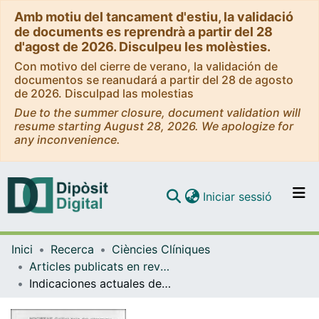
Amb motiu del tancament d'estiu, la validació
de documents es reprendrà a partir del 28
d'agost de 2026. Disculpeu les molèsties.
Con motivo del cierre de verano, la validación de
documentos se reanudará a partir del 28 de agosto
de 2026. Disculpad las molestias
Due to the summer closure, document validation will
resume starting August 28, 2026. We apologize for
any inconvenience.
(current)
Iniciar sessió
Comunitats i col·leccions
Inici
Recerca
Ciències Clíniques
Navega per tot el DD
Articles publicats en revistes (Ciències Clíniques)
Com publicar
Indicaciones actuales de la osteotomía intertrocantérea de translación
Contacte