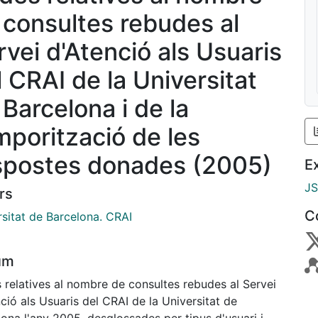
 consultes rebudes al
rvei d'Atenció als Usuaris
l CRAI de la Universitat
 Barcelona i de la
mporització de les
spostes donades (2005)
E
J
rs
C
rsitat de Barcelona. CRAI
um
 relatives al nombre de consultes rebudes al Servei
ció als Usuaris del CRAI de la Universitat de
ona l'any 2005, desglossades per tipus d'usuari i