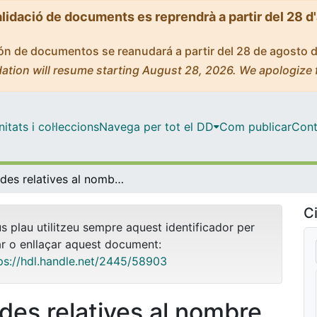
alidació de documents es reprendrà a partir del 28 d
ción de documentos se reanudará a partir del 28 de agosto 
ation will resume starting August 28, 2026. We apologize 
tats i col·leccions
Navega per tot el DD
Com publicar
Cont
Dades relatives al nombre de consultes rebudes al Servei d'Atenció als Usuaris del CRAI de la Universitat de Barcelona i de la temporització de les respostes donades (2005)
Ci
us plau utilitzeu sempre aquest identificador per
ar o enllaçar aquest document:
ps://hdl.handle.net/2445/58903
des relatives al nombre