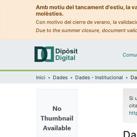
Amb motiu del tancament d'estiu, la v
molèsties.
Con motivo del cierre de verano, la valida
Due to the summer closure, document valid
Comuni
Inici
Dades
Dades - Institucional
Si 
cit
htt
Da