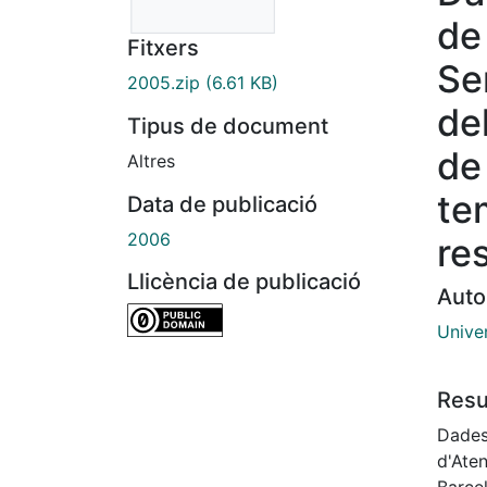
de
Fitxers
Se
2005.zip
(6.61 KB)
de
Tipus de document
de
Altres
te
Data de publicació
2006
re
Llicència de publicació
Auto
Unive
Res
Dades
d'Aten
Barcel