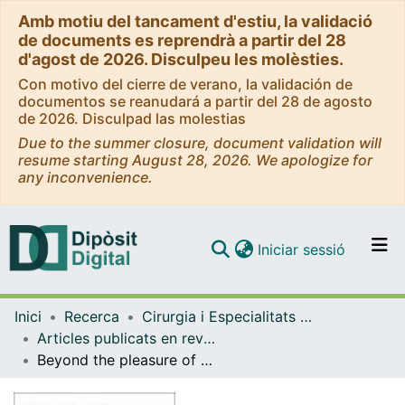
Amb motiu del tancament d'estiu, la validació
de documents es reprendrà a partir del 28
d'agost de 2026. Disculpeu les molèsties.
Con motivo del cierre de verano, la validación de
documentos se reanudará a partir del 28 de agosto
de 2026. Disculpad las molestias
Due to the summer closure, document validation will
resume starting August 28, 2026. We apologize for
any inconvenience.
(current)
Iniciar sessió
Comunitats i col·leccions
Inici
Recerca
Cirurgia i Especialitats Medicoquirúrgiques
Navega per tot el DD
Articles publicats en revistes (Cirurgia i Especialitats Medicoquirúrgiques)
Com publicar
Beyond the pleasure of breastfeeding: Delving into the sexuality of lactating women
Contacte