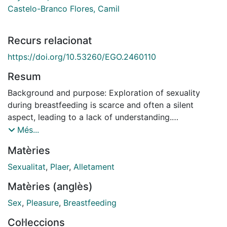
Castelo-Branco Flores, Camil
Recurs relacionat
https://doi.org/10.53260/EGO.2460110
Resum
Background and purpose: Exploration of sexuality
during breastfeeding is scarce and often a silent
aspect, leading to a lack of understanding.
Breastfeeding is understood as part of a woman’s
Més...
sexual development, discovering and connecting with
Matèries
a new person through the breast on a physical,
hormonal, and emotional level. Recent studies discuss
Sexualitat
,
Plaer
,
Alletament
the pleasure some mothers experience while
Matèries (anglès)
breastfeeding. The aim of this study was to explore
this dimension and
Sex
,
Pleasure
,
Breastfeeding
investigate more specific aspects of women’s sexuality
Col·leccions
during breastfeeding.