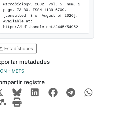
Microbiology
. 2002. Vol. 5, num. 2, 
pags. 73-80. ISSN 1139-6709. 
[consulted: 8 of August of 2026]. 
Available at: 
https://hdl.handle.net/2445/54952
Estadístiques
xportar metadades
SON
-
METS
ompartir registre