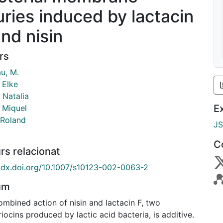
juries induced by lactacin
and nisin
rs
u, M.
 Elke
 Natalia
E
, Miquel
 Roland
J
C
rs relacionat
//dx.doi.org/10.1007/s10123-002-0063-2
um
mbined action of nisin and lactacin F, two
iocins produced by lactic acid bacteria, is additive.