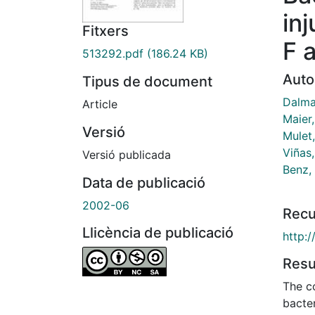
in
Fitxers
F 
513292.pdf
(186.24 KB)
Auto
Tipus de document
Dalma
Article
Maier,
Versió
Mulet,
Viñas
Versió publicada
Benz,
Data de publicació
2002-06
Recu
Llicència de publicació
http:
Res
The co
bacter