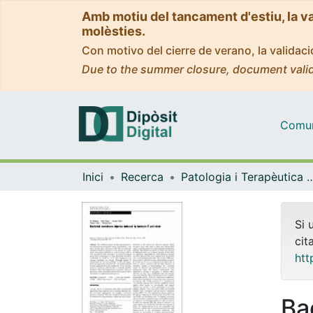
Amb motiu del tancament d'estiu, la v
molèsties.
Con motivo del cierre de verano, la valida
Due to the summer closure, document valid
Comuni
Inici
Recerca
Patologia i Terapèutica 
Si 
cit
htt
Ba