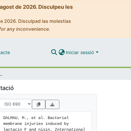
'agost de 2026. Disculpeu les
de 2026. Disculpad las molestias
for any inconvenience.
acte
Iniciar sessió
uries induced by lactacin F and nisin
tació
DALMAU, M., et al. Bacterial 
membrane injuries induced by 
lactacin F and nisin. 
International 