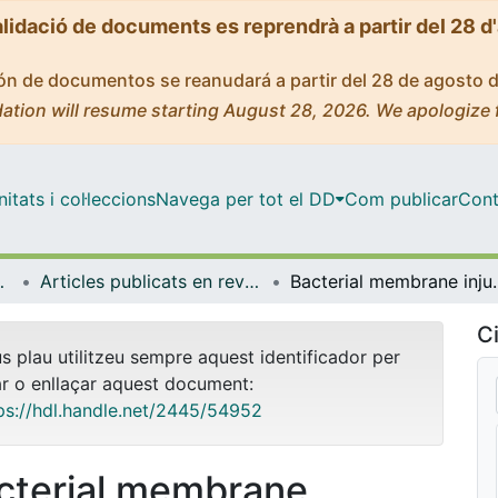
alidació de documents es reprendrà a partir del 28 d
ción de documentos se reanudará a partir del 28 de agosto 
ation will resume starting August 28, 2026. We apologize 
tats i col·leccions
Navega per tot el DD
Com publicar
Cont
Experimental
Articles publicats en revistes (Patologia i Terapèutica Experimental)
Bacterial membrane inj
Ci
us plau utilitzeu sempre aquest identificador per
ar o enllaçar aquest document:
ps://hdl.handle.net/2445/54952
cterial membrane