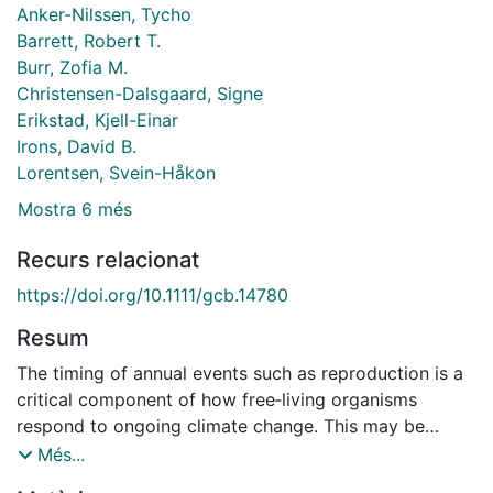
Anker-Nilssen, Tycho
Barrett, Robert T.
Burr, Zofia M.
Christensen-Dalsgaard, Signe
Erikstad, Kjell-Einar
Irons, David B.
Lorentsen, Svein-Håkon
Mostra 6 més
Recurs relacionat
https://doi.org/10.1111/gcb.14780
Resum
The timing of annual events such as reproduction is a
critical component of how free‐living organisms
respond to ongoing climate change. This may be
especially true in the Arctic, which is disproportionally
Més...
impacted by climate warming. Here, we show that