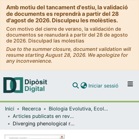
Amb motiu del tancament d'estiu, la validació
de documents es reprendrà a partir del 28
d'agost de 2026. Disculpeu les molèsties.
Con motivo del cierre de verano, la validación de
documentos se reanudará a partir del 28 de agosto
de 2026. Disculpad las molestias
Due to the summer closure, document validation will
resume starting August 28, 2026. We apologize for
any inconvenience.
(current)
Iniciar sessió
Comunitats i col·leccions
Inici
Recerca
Biologia Evolutiva, Ecologia i Ciències Ambientals
Navega per tot el DD
Articles publicats en revistes (Biologia Evolutiva, Ecologia i Ciències Ambientals)
Com publicar
Diverging phenological responses of Arctic seabirds to an earlier spring
Contacte