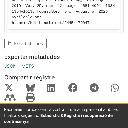
an earlier spring. 
Global Change Biology
. 
2019. Vol. 25, num. 12, pags. 4081-4091. ISSN 
1354-1013. [consulted: 6 of August of 2026]. 
Available at: 
https://hdl.handle.net/2445/170947
Estadístiques
Exportar metadades
JSON
-
METS
Compartir registre
Recopilem i processem la vostra informació personal amb les
finalitats següents:
Estadístic & Registre i recuperació de
Coordinació:
CRAI UB
Avís legal
Metadades
subjectes a:
contrasenya