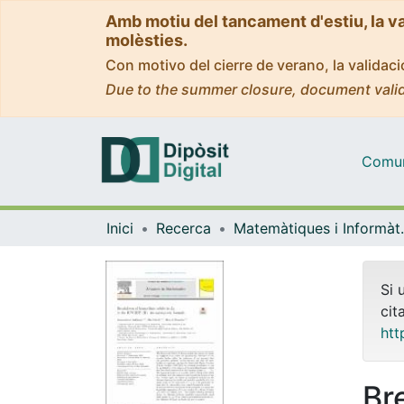
Amb motiu del tancament d'estiu, la v
molèsties.
Con motivo del cierre de verano, la valida
Due to the summer closure, document valid
Comuni
Inici
Recerca
Matemàti
Si 
cit
htt
Br