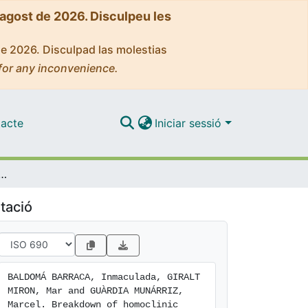
'agost de 2026. Disculpeu les
de 2026. Disculpad las molestias
for any inconvenience.
acte
Iniciar sessió
linic orbits to L3 in the RPC3BP (II). An asymptotic formula
tació
BALDOMÁ BARRACA, Inmaculada, GIRALT 
MIRON, Mar and GUÀRDIA MUNÁRRIZ, 
Marcel. Breakdown of homoclinic 