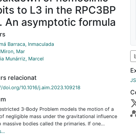
bits to L3 in the RPC3BP
I). An asymptotic formula
rs
má Barraca, Inmaculada
 Miron, Mar
ia Munárriz, Marcel
E
rs relacionat
J
//doi.org/10.1016/j.aim.2023.109218
C
um
estricted 3-Body Problem models the motion of a
f negligible mass under the gravitational influence
 massive bodies called the primaries. If one
es that the primaries perform circular motions and
...