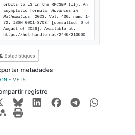
orbits to L3 in the RPC3BP (II). An 
asymptotic formula. 
Advances in 
Mathematics
. 2023. Vol. 430, num. 1-
72. ISSN 0001-8708. [consulted: 6 of 
August of 2026]. Available at: 
https://hdl.handle.net/2445/210560
Estadístiques
xportar metadades
SON
-
METS
ompartir registre