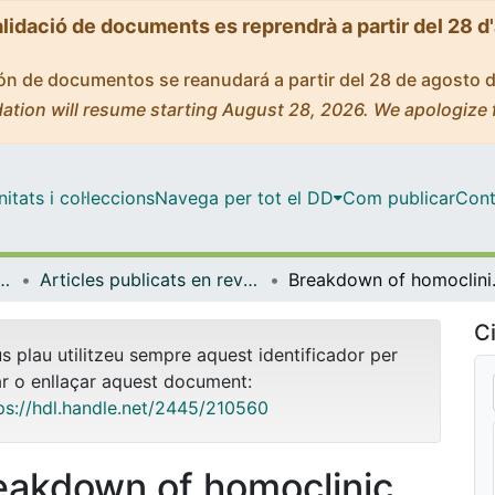
alidació de documents es reprendrà a partir del 28 d
ción de documentos se reanudará a partir del 28 de agosto 
ation will resume starting August 28, 2026. We apologize 
tats i col·leccions
Navega per tot el DD
Com publicar
Cont
ques i Informàtica
Articles publicats en revistes (Matemàtiques i Informàtica)
Breakdown of homoc
Ci
us plau utilitzeu sempre aquest identificador per
ar o enllaçar aquest document:
ps://hdl.handle.net/2445/210560
eakdown of homoclinic