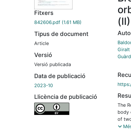
or
Fitxers
(I
842606.pdf
(1.61 MB)
Auto
Tipus de document
Baldo
Article
Giralt
Versió
Guàrd
Versió publicada
Recu
Data de publicació
https:
2023-10
Res
Llicència de publicació
The R
body o
of two
assum
Més