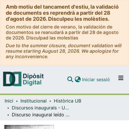
Amb motiu del tancament d'estiu, la validació
de documents es reprendrà a partir del 28
d'agost de 2026. Disculpeu les molèsties.
Con motivo del cierre de verano, la validación de
documentos se reanudará a partir del 28 de agosto
de 2026. Disculpad las molestias
Due to the summer closure, document validation will
resume starting August 28, 2026. We apologize for
any inconvenience.
(current)
Iniciar sessió
Comunitats i col·leccions
Inici
Institucional
Històrica UB
Navega per tot el DD
Discursos inaugurals - Universitat de Barcelona
Com publicar
Discurso inaugural leído en la solemne apertura del curso académico de 1918 a 1919 ante el claustro de la Universidad de Barcelona / por Andrés Martínez Vargas
Contacte