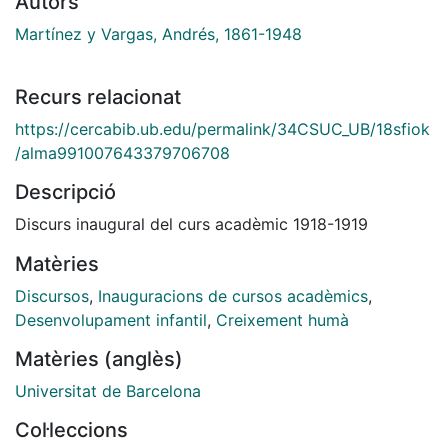
Autors
Martínez y Vargas, Andrés, 1861-1948
Recurs relacionat
https://cercabib.ub.edu/permalink/34CSUC_UB/18sfiok
/alma991007643379706708
Descripció
Discurs inaugural del curs acadèmic 1918-1919
Matèries
Discursos
,
Inauguracions de cursos acadèmics
,
Desenvolupament infantil
,
Creixement humà
Matèries (anglès)
Universitat de Barcelona
Col·leccions