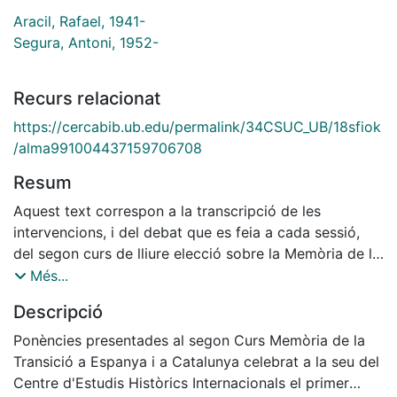
Aracil, Rafael, 1941-
Segura, Antoni, 1952-
Recurs relacionat
https://cercabib.ub.edu/permalink/34CSUC_UB/18sfiok
/alma991004437159706708
Resum
Aquest text correspon a la transcripció de les
intervencions, i del debat que es feia a cada sessió,
del segon curs de lliure elecció sobre la Memòria de la
Transició a Espanya i a Catalunya que va tenir lloc a la
Més...
seu del Centre d'Estudis Històrics Internacionals
Descripció
durant el primer semestre de l'any 2000.
Ponències presentades al segon Curs Memòria de la
Transició a Espanya i a Catalunya celebrat a la seu del
Centre d'Estudis Històrics Internacionals el primer