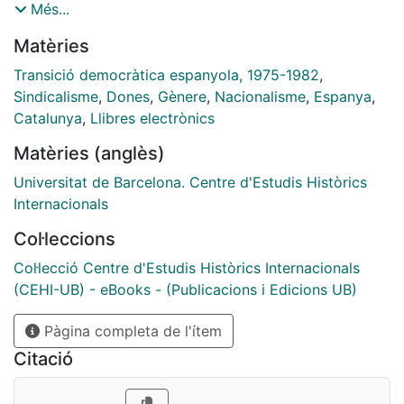
semestre del 2000
Més...
Matèries
Transició democràtica espanyola, 1975-1982
,
Sindicalisme
,
Dones
,
Gènere
,
Nacionalisme
,
Espanya
,
Catalunya
,
Llibres electrònics
Matèries (anglès)
Universitat de Barcelona. Centre d'Estudis Històrics
Internacionals
Col·leccions
Col·lecció Centre d'Estudis Històrics Internacionals
(CEHI-UB) - eBooks - (Publicacions i Edicions UB)
Pàgina completa de l'ítem
Citació