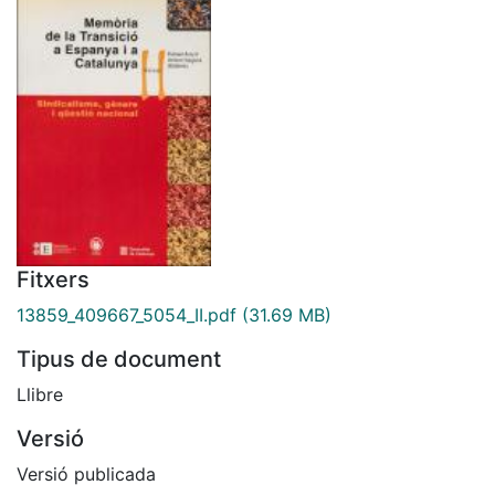
Fitxers
13859_409667_5054_II.pdf
(31.69 MB)
Tipus de document
Llibre
Versió
Versió publicada