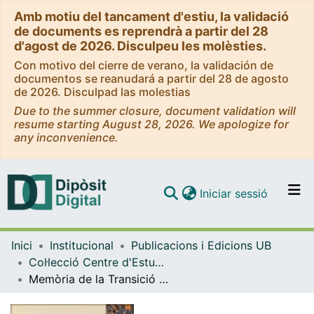
Amb motiu del tancament d'estiu, la validació
de documents es reprendrà a partir del 28
d'agost de 2026. Disculpeu les molèsties.
Con motivo del cierre de verano, la validación de
documentos se reanudará a partir del 28 de agosto
de 2026. Disculpad las molestias
Due to the summer closure, document validation will
resume starting August 28, 2026. We apologize for
any inconvenience.
(current)
Iniciar sessió
Comunitats i col·leccions
Inici
Institucional
Publicacions i Edicions UB
Navega per tot el DD
Col·lecció Centre d'Estudis Històrics Internacionals (CEHI-UB) - eBooks - (Publicacions i Edicions UB)
Com publicar
Memòria de la Transició a Espanya i a Catalunya II: sindicalisme, gènere i qüestió nacional
Contacte