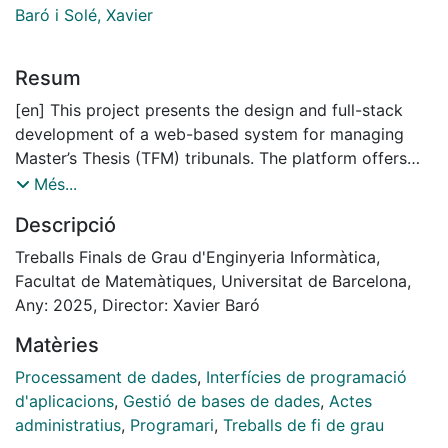
Baró i Solé, Xavier
Resum
[en] This project presents the design and full-stack
development of a web-based system for managing
Master’s Thesis (TFM) tribunals. The platform offers
features such as user and role management,
Més...
scheduling, and project supervision, aiming to improve
Descripció
coordination between students, professors, and
administrative staff. Developed individually from
Treballs Finals de Grau d'Enginyeria Informàtica,
scratch, the system integrates both frontend and
Facultat de Matemàtiques, Universitat de Barcelona,
backend using modern technologies and adheres to
Any: 2025, Director: Xavier Baró
good software quality practices. The project also
Matèries
highlights personal growth through autonomous
learning and complete ownership of the development
Processament de dades
,
Interfícies de programació
process.
d'aplicacions
,
Gestió de bases de dades
,
Actes
administratius
,
Programari
,
Treballs de fi de grau
[es] Este proyecto presenta el diseño y desarrollo full-