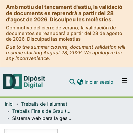
Amb motiu del tancament d'estiu, la validació
de documents es reprendrà a partir del 28
d'agost de 2026. Disculpeu les molèsties.
Con motivo del cierre de verano, la validación de
documentos se reanudará a partir del 28 de agosto
de 2026. Disculpad las molestias
Due to the summer closure, document validation will
resume starting August 28, 2026. We apologize for
any inconvenience.
(current)
Iniciar sessió
Comunitats i col·leccions
Inici
Treballs de l'alumnat
Navega per tot el DD
Treballs Finals de Grau (TFG) - Enginyeria Informàtica
Com publicar
Sistema web para la gestión de tribunales de TFM
Contacte