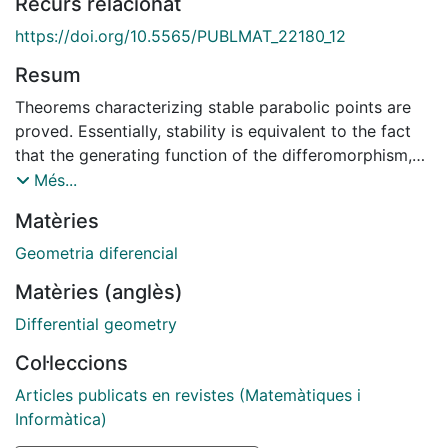
Recurs relacionat
https://doi.org/10.5565/PUBLMAT_22180_12
Resum
Theorems characterizing stable parabolic points are
proved. Essentially, stability is equivalent to the fact
that the generating function of the differomorphism,
taking out the part which generates the identity, has a
Més...
strict extremum at the fixed point. With these results,
Matèries
the study of the stability of fixed points of analytic
area preserving mappings (APM) is ended . Some
Geometria diferencial
examples are included, specially the case of elliptic
Matèries (anglès)
points whose ei-genvalues are cubic or fourth roots of
unity.
Differential geometry
Col·leccions
Articles publicats en revistes (Matemàtiques i
Informàtica)