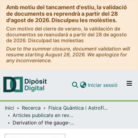
Amb motiu del tancament d'estiu, la validació
de documents es reprendrà a partir del 28
d'agost de 2026. Disculpeu les molèsties.
Con motivo del cierre de verano, la validación de
documentos se reanudará a partir del 28 de agosto
de 2026. Disculpad las molestias
Due to the summer closure, document validation will
resume starting August 28, 2026. We apologize for
any inconvenience.
(current)
Iniciar sessió
Comunitats i col·leccions
Inici
Recerca
Física Quàntica i Astrofísica
Navega per tot el DD
Articles publicats en revistes (Física Quàntica i Astrofísica)
Com publicar
Derivation of the gauge-invariant action for open and closed free bosonic string field theories
Contacte