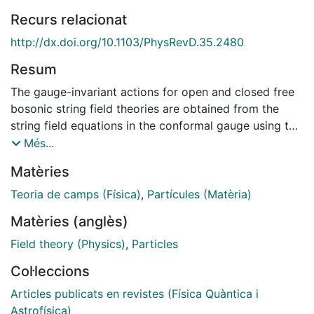
Recurs relacionat
http://dx.doi.org/10.1103/PhysRevD.35.2480
Resum
The gauge-invariant actions for open and closed free
bosonic string field theories are obtained from the
string field equations in the conformal gauge using the
cohomology operations of Banks and Peskin. For the
Més...
closed-string theory no restrictions are imposed on
Matèries
the gauge parameters.
Teoria de camps (Física)
,
Partícules (Matèria)
Matèries (anglès)
Field theory (Physics)
,
Particles
Col·leccions
Articles publicats en revistes (Física Quàntica i
Astrofísica)