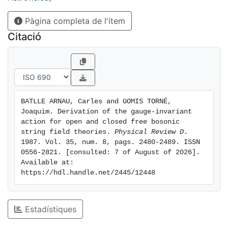
Pàgina completa de l'ítem
Citació
BATLLE ARNAU, Carles and GOMIS TORNÉ, 
Joaquim. Derivation of the gauge-invariant 
action for open and closed free bosonic 
string field theories. 
Physical Review D
. 
1987. Vol. 35, num. 8, pags. 2480-2489. ISSN 
0556-2821. [consulted: 7 of August of 2026]. 
Available at: 
https://hdl.handle.net/2445/12448
Estadístiques