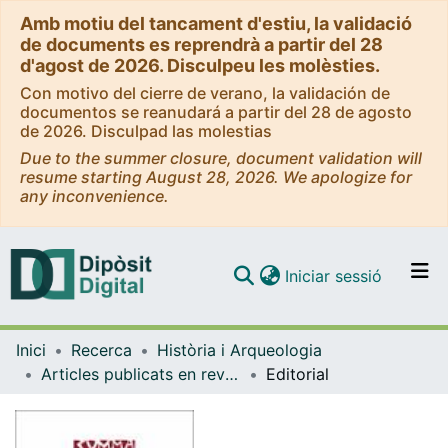
Amb motiu del tancament d'estiu, la validació
de documents es reprendrà a partir del 28
d'agost de 2026. Disculpeu les molèsties.
Con motivo del cierre de verano, la validación de
documentos se reanudará a partir del 28 de agosto
de 2026. Disculpad las molestias
Due to the summer closure, document validation will
resume starting August 28, 2026. We apologize for
any inconvenience.
(current)
Iniciar sessió
Comunitats i col·leccions
Inici
Recerca
Història i Arqueologia
Navega per tot el DD
Articles publicats en revistes (Història i Arqueologia)
Editorial
Com publicar
Contacte