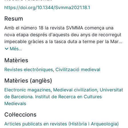
https://doi.org/10.1344/Svmma2021.18.1
Resum
Amb el número 18 la revista SVMMA comença una
nova etapa després d'aquests deu anys de recorregut
impecable gràcies a la tasca duta a terme per la Marta
Sancho. La seva feina serà la nostra guia en el nou
Més...
camí que enceta aquesta revista electrònica d'estudis
Matèries
medievals. No podem fer més que agrair- l'empenta i
dedicació per portar la revista fins als nivells
Revistes electròniques
,
Civilització medieval
d'excel·lència en es troba. També volem agrair la
Matèries (anglès)
confiança dipositada en nosaltres per part de direcció
de l'Institut de Recerca en Cultures Medievals en
Electronic magazines
,
Medieval civilization
,
Universitat
encarregar-nos tasca de gran responsabilitat que
de Barcelona. Institut de Recerca en Cultures
acceptem amb entusiasme, però també amb un cert
Medievals
respecte.
Col·leccions
Articles publicats en revistes (Història i Arqueologia)