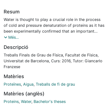
Resum
Water is thought to play a crucial role in the process
of cold and pressure denaturation of proteins as it has
been experimentally confirmed that an important
driving force behind the folding process is the
Més...
minimisation of the protein’s hydrophobic surface.
Descripció
Water-protein interactions are therefore a vital
ingredient for the understanding of such phenomena.
Treballs Finals de Grau de Física, Facultat de Física,
In this report, extending previous results calculated in
Universitat de Barcelona, Curs: 2016, Tutor: Giancarlo
2 dimensions, we use Monte Carlo simulations of a 3
Franzese
dimensions coarse-grain protein model in explicit bulk
Matèries
water to show that the changes of water properties at
the interface between the solvent and hydrophobic
Proteïnes
,
Aigua
,
Treballs de fi de grau
self-avoiding homopolymer e↵ectively lead to a
Matèries (anglès)
stability region in the temperature-pressure plane in
which the protein is folded. We find that the model is
Proteins
,
Water
,
Bachelor's theses
able to reproduce and rationalize the protein folding