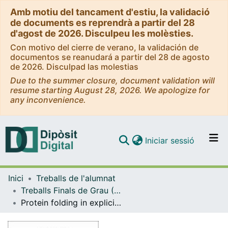
Amb motiu del tancament d'estiu, la validació
de documents es reprendrà a partir del 28
d'agost de 2026. Disculpeu les molèsties.
Con motivo del cierre de verano, la validación de
documentos se reanudará a partir del 28 de agosto
de 2026. Disculpad las molestias
Due to the summer closure, document validation will
resume starting August 28, 2026. We apologize for
any inconvenience.
(current)
Iniciar sessió
Comunitats i col·leccions
Inici
Treballs de l'alumnat
Navega per tot el DD
Treballs Finals de Grau (TFG) - Física
Com publicar
Protein folding in explicit bulk water
Contacte