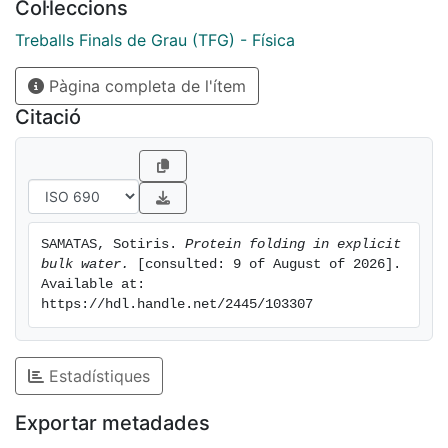
Col·leccions
and the protein pressure denaturation at high and low
pressures
Treballs Finals de Grau (TFG) - Física
Pàgina completa de l'ítem
Citació
SAMATAS, Sotiris. 
Protein folding in explicit 
bulk water.
 [consulted: 9 of August of 2026]. 
Available at: 
https://hdl.handle.net/2445/103307
Estadístiques
Exportar metadades