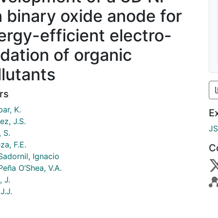
 binary oxide anode for
ergy-efficient electro-
idation of organic
llutants
rs
ar, K.
E
z, J.S.
J
, S.
za, F.E.
C
Sadornil, Ignacio
Peña O’Shea, V.A.
 J.
J.J.