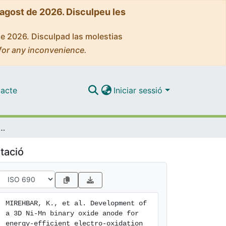
'agost de 2026. Disculpeu les
de 2026. Disculpad las molestias
for any inconvenience.
acte
Iniciar sessió
n binary oxide anode for energy-efficient electro-oxidation of organic pollutants
tació
MIREHBAR, K., et al. Development of 
a 3D Ni-Mn binary oxide anode for 
energy-efficient electro-oxidation 