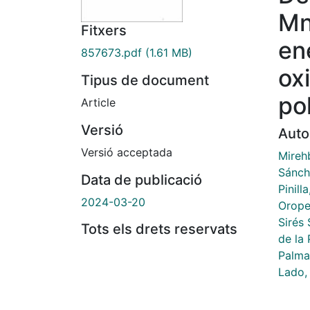
Mn
Fitxers
en
857673.pdf
(1.61 MB)
ox
Tipus de document
po
Article
Versió
Auto
Versió acceptada
Mirehb
Sánche
Data de publicació
Pinilla
2024-03-20
Orope
Sirés 
Tots els drets reservats
de la 
Palma,
Lado, 