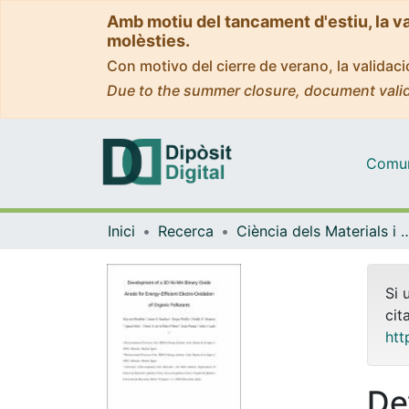
Amb motiu del tancament d'estiu, la v
molèsties.
Con motivo del cierre de verano, la valida
Due to the summer closure, document valid
Comuni
Inici
Recerca
Ciència dels Materials i Qu
Si 
cit
htt
De