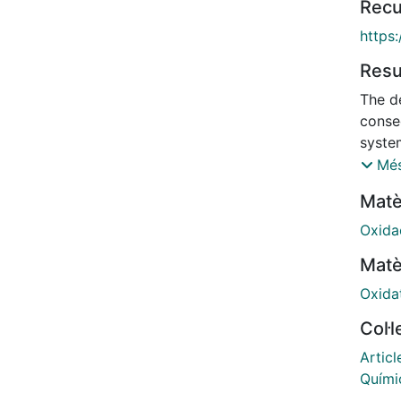
Recu
https:
Res
The d
conse
syste
innova
Més
a prom
Matè
friend
toxici
Oxida
emplo
Matè
study
prepa
Oxida
synthe
Col·
produc
optim
Articl
binar
Químic
charac