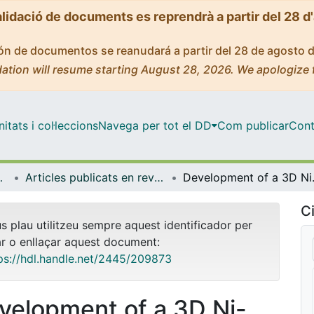
alidació de documents es reprendrà a partir del 28 d
ción de documentos se reanudará a partir del 28 de agosto 
ation will resume starting August 28, 2026. We apologize 
tats i col·leccions
Navega per tot el DD
Com publicar
Cont
ímica Física
Articles publicats en revistes (Ciència dels Materials i Química Física)
Development of a 3D Ni-M
Ci
us plau utilitzeu sempre aquest identificador per
ar o enllaçar aquest document:
ps://hdl.handle.net/2445/209873
velopment of a 3D Ni-