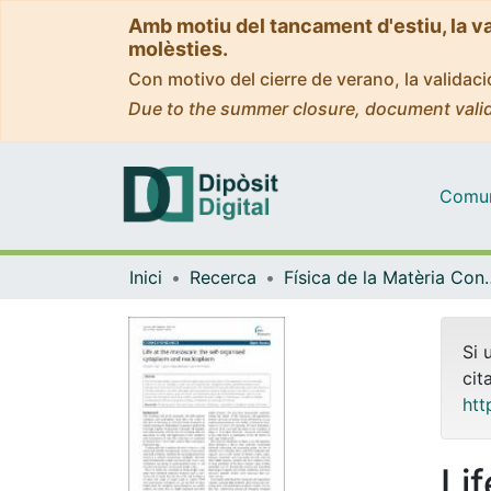
Amb motiu del tancament d'estiu, la v
molèsties.
Con motivo del cierre de verano, la valida
Due to the summer closure, document valid
Comuni
Inici
Recerca
Física de la M
Si 
cit
htt
Li