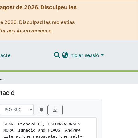
'agost de 2026. Disculpeu les
de 2026. Disculpad las molestias
for any inconvenience.
acte
Iniciar sessió
at the mesoscale: the self-organised cytoplasm and nucleoplasm
tació
SEAR, Richard P., PAGONABARRAGA 
MORA, Ignacio and FLAUS, Andrew. 
Life at the mesoscale: the self-