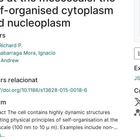
lf-organised cytoplasm
d nucleoplasm
rs
Richard P.
abarraga Mora, Ignacio
, Andrew
E
J
rs relacionat
://doi.org/10.1186/s13628-015-0018-6
C
um
ct The cell contains highly dynamic structures
ting physical principles of self-organisation at the
cale (100 nm to 10 μ m). Examples include non-
ane bound cytoplasmic bodies, cytoskeleton-
...