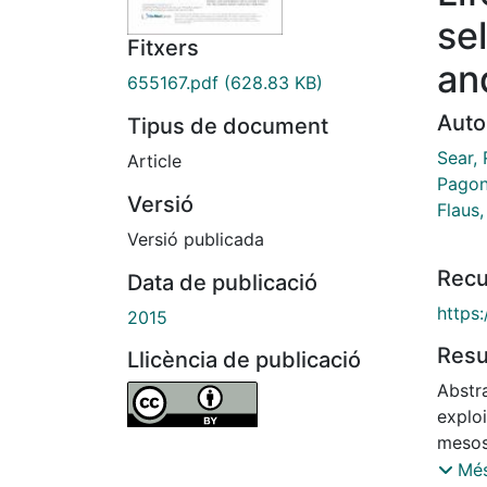
se
Fitxers
an
655167.pdf
(628.83 KB)
Auto
Tipus de document
Sear, 
Article
Pagon
Versió
Flaus
Versió publicada
Recu
Data de publicació
https
2015
Res
Llicència de publicació
Abstra
exploi
mesos
membr
Més