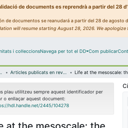
alidació de documents es reprendrà a partir del 28 d
ción de documentos se reanudará a partir del 28 de agosto 
ation will resume starting August 28, 2026. We apologize 
tats i col·leccions
Navega per tot el DD
Com publicar
Cont
atèria Condensada
Articles publicats en revistes (Física de la Matèria Condensada)
Life 
Ci
us plau utilitzeu sempre aquest identificador per
ar o enllaçar aquest document:
ps://hdl.handle.net/2445/104278
fe at the mesoscale: the