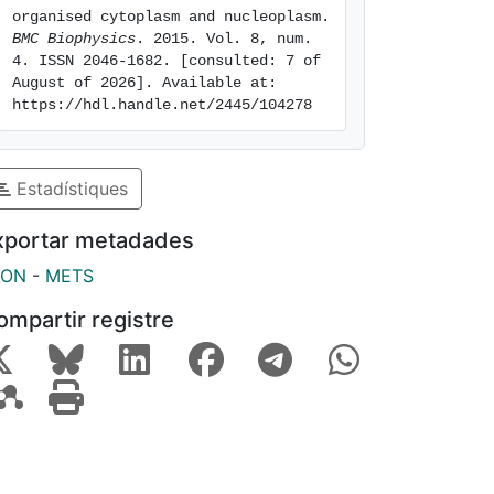
organised cytoplasm and nucleoplasm. 
BMC Biophysics
. 2015. Vol. 8, num. 
4. ISSN 2046-1682. [consulted: 7 of 
August of 2026]. Available at: 
https://hdl.handle.net/2445/104278
Estadístiques
xportar metadades
SON
-
METS
ompartir registre