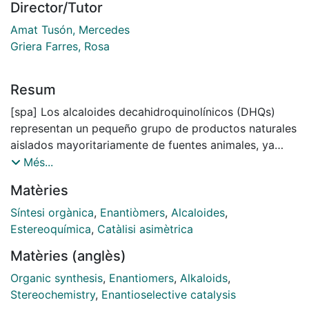
Director/Tutor
Amat Tusón, Mercedes
Griera Farres, Rosa
Resum
[spa] Los alcaloides decahidroquinolínicos (DHQs)
representan un pequeño grupo de productos naturales
aislados mayoritariamente de fuentes animales, ya
sean de origen terrestre o de origen marino, y en
Més...
menor medida de fuentes vegetales. Atendiendo a su
Matèries
origen se pueden dividir en tres categorías principales:
alcaloides DHQs anfibio, marino y vegetal. Debido a
Síntesi orgànica
,
Enantiòmers
,
Alcaloides
,
que estos productos naturales se aíslan de su fuente
Estereoquímica
,
Catàlisi asimètrica
natural en cantidades escasas, junto a sus interesantes
Matèries (anglès)
actividades biológicas, muchos grupos de
investigación han centrado sus esfuerzos hacia el
Organic synthesis
,
Enantiomers
,
Alkaloids
,
desarrollo de rutas sintéticas eficientes para la
Stereochemistry
,
Enantioselective catalysis