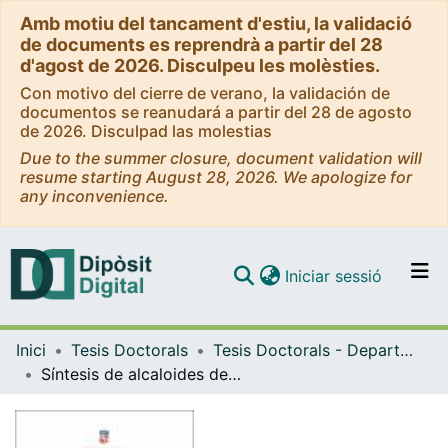
Amb motiu del tancament d'estiu, la validació
de documents es reprendrà a partir del 28
d'agost de 2026. Disculpeu les molèsties.
Con motivo del cierre de verano, la validación de
documentos se reanudará a partir del 28 de agosto
de 2026. Disculpad las molestias
Due to the summer closure, document validation will
resume starting August 28, 2026. We apologize for
any inconvenience.
(current)
Iniciar sessió
Comunitats i col·leccions
Inici
Tesis Doctorals
Tesis Doctorals - Departament - Farmacologia, Toxicologia i Química Terapèutica
Navega per tot el DD
Síntesis de alcaloides decahidroquinolínicos de los grupos de la gefirotoxina, flegmarina y cilindricina
Com publicar
Contacte