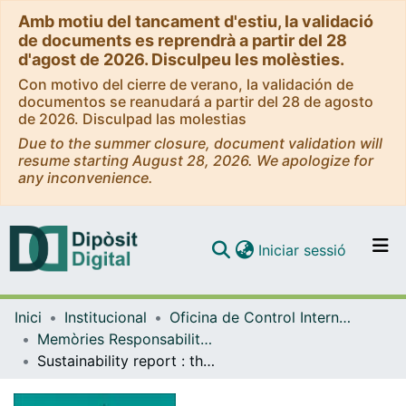
Amb motiu del tancament d'estiu, la validació
de documents es reprendrà a partir del 28
d'agost de 2026. Disculpeu les molèsties.
Con motivo del cierre de verano, la validación de
documentos se reanudará a partir del 28 de agosto
de 2026. Disculpad las molestias
Due to the summer closure, document validation will
resume starting August 28, 2026. We apologize for
any inconvenience.
(current)
Iniciar sessió
Comunitats i col·leccions
Inici
Institucional
Oficina de Control Intern, Riscos i responsabilitat Social
Navega per tot el DD
Memòries Responsabilitat Social / Informes de Desenvolupament Sostenible (Oficina de Control Intern, Riscos i Responsabilitat Social)
Com publicar
Sustainability report : the University of Barcelona's commitment to the SDGs. 2023-2024
Contacte