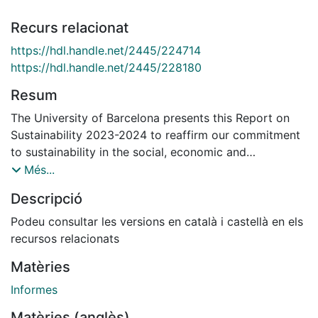
Recurs relacionat
https://hdl.handle.net/2445/224714
https://hdl.handle.net/2445/228180
Resum
The University of Barcelona presents this Report on
Sustainability 2023-2024 to reaffirm our commitment
to sustainability in the social, economic and
environmental areas. Indeed, the document gives an
Més...
account of the collective efforts of the entire
Descripció
university community towards the achievement of the
SDGs, reflecting our service to society and the
Podeu consultar les versions en català i castellà en els
continuation of our many years of hard work in the
recursos relacionats
area.
Matèries
Informes
Matèries (anglès)