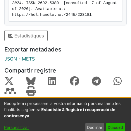
2024.
 ISSN 2692-5380. [consulted: 7 of August 
of 2026]. Available at: 
https://hdl.handle.net/2445/228181
Estadístiques
Exportar metadades
JSON
-
METS
Compartir registre
Recopilem i processem la vostra informació personal amb les
finalitats següents:
Estadístic & Registre i recuperació de
Coordinació:
CRAI UB
Avís legal
Metadades
subjectes a:
contrasenya
Configuració
Política de
Acord
Personalitzar
Declinar
D'acord
de cookies
privadesa
d'usuari