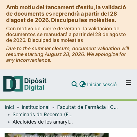
Amb motiu del tancament d'estiu, la validació
de documents es reprendrà a partir del 28
d'agost de 2026. Disculpeu les molèsties.
Con motivo del cierre de verano, la validación de
documentos se reanudará a partir del 28 de agosto
de 2026. Disculpad las molestias
Due to the summer closure, document validation will
resume starting August 28, 2026. We apologize for
any inconvenience.
(current)
Iniciar sessió
Comunitats i col·leccions
Inici
Institucional
Facultat de Farmàcia i Ciències de l'Alimentació
Navega per tot el DD
Seminaris de Recerca (Facultat de Farmàcia i Ciències de l'Alimentació)
Com publicar
Alcaloides de les amaryllidaceae (Seminaris de Recerca 2025)
Contacte