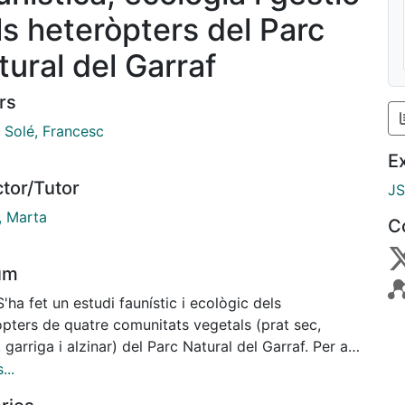
ls heteròpters del Parc
tural del Garraf
rs
 Solé, Francesc
E
ctor/Tutor
J
, Marta
C
um
S'ha fet un estudi faunístic i ecològic dels
òpters de quatre comunitats vegetals (prat sec,
, garriga i alzinar) del Parc Natural del Garraf. Per a
omunitat vegetal s'han triat tres parcel·les. La presa
...
stres s'ha fet mensualment durant els anys 1999,