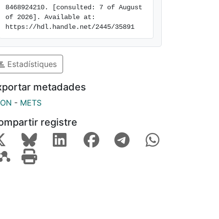
8468924210. [consulted: 7 of August 
of 2026]. Available at: 
https://hdl.handle.net/2445/35891
Estadístiques
xportar metadades
SON
-
METS
ompartir registre