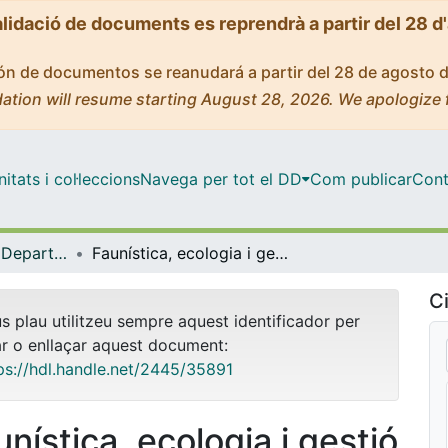
alidació de documents es reprendrà a partir del 28 d
ción de documentos se reanudará a partir del 28 de agosto 
ation will resume starting August 28, 2026. We apologize 
tats i col·leccions
Navega per tot el DD
Com publicar
Cont
Tesis Doctorals - Departament - Biologia Animal
Faunística, ecologia i gestió dels heteròpters del Parc Natural del Garraf
Ci
us plau utilitzeu sempre aquest identificador per
ar o enllaçar aquest document:
ps://hdl.handle.net/2445/35891
nística, ecologia i gestió