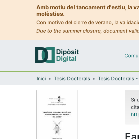
Amb motiu del tancament d'estiu, la v
molèsties.
Con motivo del cierre de verano, la valida
Due to the summer closure, document valid
Comuni
Inici
Tesis Doctorals
Si 
cit
htt
Fau