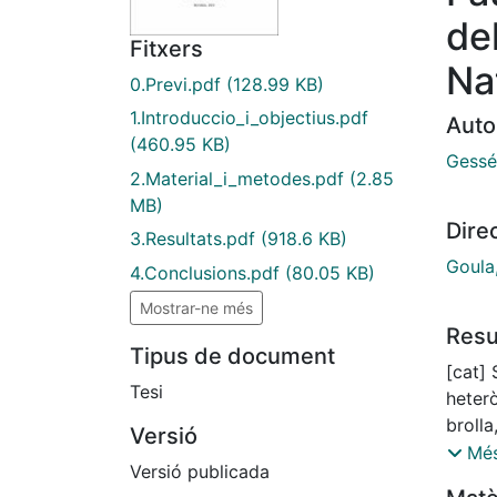
de
Fitxers
Na
0.Previ.pdf
(128.99 KB)
1.Introduccio_i_objectius.pdf
Auto
(460.95 KB)
Gessé
2.Material_i_metodes.pdf
(2.85
MB)
Dire
3.Resultats.pdf
(918.6 KB)
Goula
4.Conclusions.pdf
(80.05 KB)
Mostrar-ne més
Res
Tipus de document
[cat] 
Tesi
heter
brolla
Versió
cada c
Més
Versió publicada
de mo