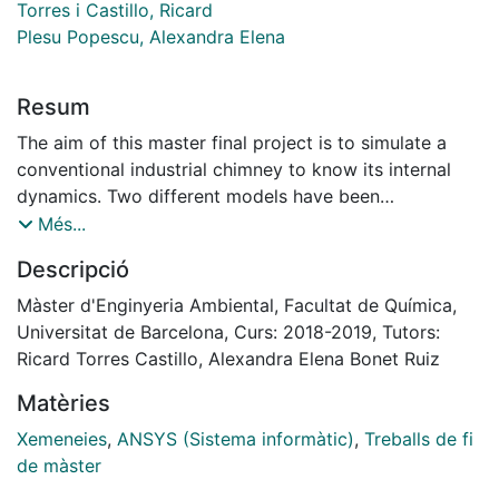
Torres i Castillo, Ricard
Plesu Popescu, Alexandra Elena
Resum
The aim of this master final project is to simulate a
conventional industrial chimney to know its internal
dynamics. Two different models have been
considered, one with a laminar regime and the other
Més...
with a turbulent one. Two different simulations have
Descripció
been made in each model; one that only includes a
mixture of gases as an inlet fluid and another that
Màster d'Enginyeria Ambiental, Facultat de Química,
incorporates particles to the previous model. Firstly,
Universitat de Barcelona, Curs: 2018-2019, Tutors:
the model has been validated based on the query of
Ricard Torres Castillo, Alexandra Elena Bonet Ruiz
different sources. Once the model has converged,
Matèries
there have been studies of pressure, temperature and
velocity. The dimensions of the chimney have been
Xemeneies
,
ANSYS (Sistema informàtic)
,
Treballs de fi
established based on current state regulations and are
de màster
identical in both models. Moreover, in order to