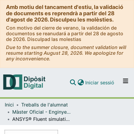
Amb motiu del tancament d'estiu, la validació
de documents es reprendrà a partir del 28
d'agost de 2026. Disculpeu les molèsties.
Con motivo del cierre de verano, la validación de
documentos se reanudará a partir del 28 de agosto
de 2026. Disculpad las molestias
Due to the summer closure, document validation will
resume starting August 28, 2026. We apologize for
any inconvenience.
(current)
Iniciar sessió
Comunitats i col·leccions
Inici
Treballs de l'alumnat
Navega per tot el DD
Màster Oficial - Enginyeria Ambiental
Com publicar
ANSYS® Fluent simulation of a conventional chimney
Contacte