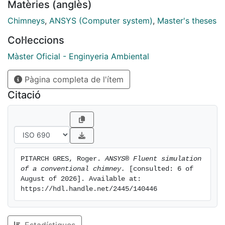
Matèries (anglès)
understand better the study, a detailed explanation of
the different stages (model geometry, meshing and
Chimneys
,
ANSYS (Computer system)
,
Master's theses
setup) was performed and the results are shown in
Col·leccions
images as contour, vectors and some graphics. The
energy balance has also been squared and the
Màster Oficial - Enginyeria Ambiental
hydrodynamic length has been calculated
Pàgina completa de l'ítem
Citació
PITARCH GRES, Roger. 
ANSYS® Fluent simulation 
of a conventional chimney.
 [consulted: 6 of 
August of 2026]. Available at: 
https://hdl.handle.net/2445/140446