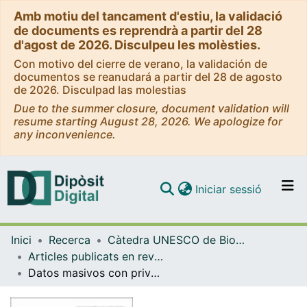
Amb motiu del tancament d'estiu, la validació
de documents es reprendrà a partir del 28
d'agost de 2026. Disculpeu les molèsties.
Con motivo del cierre de verano, la validación de
documentos se reanudará a partir del 28 de agosto
de 2026. Disculpad las molestias
Due to the summer closure, document validation will
resume starting August 28, 2026. We apologize for
any inconvenience.
(current)
Iniciar sessió
Comunitats i col·leccions
Inici
Recerca
Càtedra UNESCO de Bioètica de la UB - Bioètica Dret i Societat
Navega per tot el DD
Articles publicats en revistes (Càtedra UNESCO de Bioètica UB)
Com publicar
Datos masivos con privacidad y no contra privacidad
Contacte