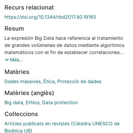
Recurs relacionat
https://doi.org/10.1344/rbd2017.40.19165
Resum
La expresión Big Data hace referencia al tratamiento
de grandes volúmenes de datos mediante algoritmos
matemáticos con el fin de establecer correlaciones
entre ellos, predecir tendencias y tomar decisiones.
Més...
Los usuarios de herramientas digitales ceden sus
Matèries
datos para fines concretos, por ejemplo: en las redes
sociales a cambio de comunicación, en los comercios
Dades massives
,
Ètica
,
Protecció de dades
para obtener promociones y ofertas, o en las
Matèries (anglès)
aplicaciones de salud para conseguir una relación
médico-paciente más directa. El usuario desconoce
Big data
,
Ethics
,
Data protection
los usos posteriores: empresas externas compran o
Col·leccions
alquilan los datos cedidos para finalidades que no han
sido autorizadas. Derechos del usuario como
Articles publicats en revistes (Càtedra UNESCO de
privacidad, confidencialidad y autonomía quedan
Bioètica UB)