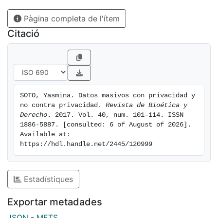
vulnerados. Los datos manejados de forma
Pàgina completa de l'ítem
responsable son una herramienta útil para facilitar
actos cotidianos, pero, empleados equivocadamente
Citació
pueden convertirse en una fuente de discriminación y
coacción de la autonomía.
SOTO, Yasmina. Datos masivos con privacidad y 
no contra privacidad. 
Revista de Bioética y 
Derecho
. 2017. Vol. 40, num. 101-114. ISSN 
1886-5887. [consulted: 6 of August of 2026]. 
Available at: 
https://hdl.handle.net/2445/120999
Estadístiques
Exportar metadades
JSON
-
METS