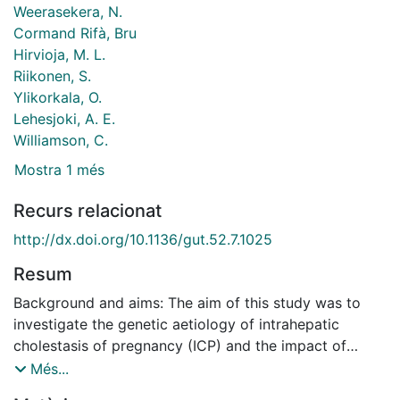
Weerasekera, N.
Cormand Rifà, Bru
Hirvioja, M. L.
Riikonen, S.
Ylikorkala, O.
Lehesjoki, A. E.
Williamson, C.
Mostra 1 més
Recurs relacionat
http://dx.doi.org/10.1136/gut.52.7.1025
Resum
Background and aims: The aim of this study was to
investigate the genetic aetiology of intrahepatic
cholestasis of pregnancy (ICP) and the impact of
known cholestasis genes (BSEP, FIC1, and MDR3) on
Més...
the development of this disease.