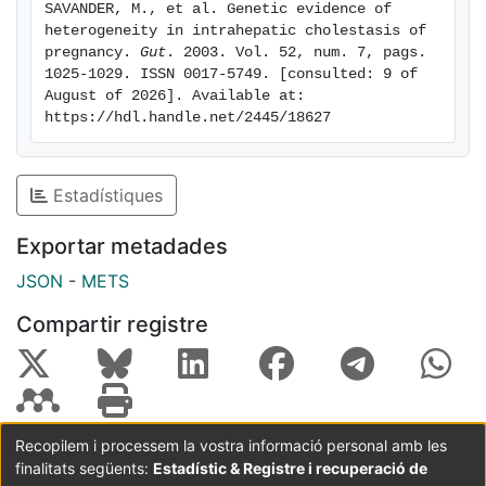
SAVANDER, M., et al. Genetic evidence of 
Conclusions: These results support the hypothesis that
heterogeneity in intrahepatic cholestasis of 
the aetiology of ICP is heterogeneous and that ICP is
pregnancy. 
Gut
. 2003. Vol. 52, num. 7, pags. 
due to a genetic predisposition in a proportion of
1025-1029. ISSN 0017-5749. [consulted: 9 of 
August of 2026]. Available at: 
patients. The results of molecular genetic analysis
https://hdl.handle.net/2445/18627
further suggest that the previously identified three
cholestasis genes are not likely to be implicated in
these Finnish ICP families with dominant inheritance.
Estadístiques
Exportar metadades
JSON
-
METS
Compartir registre
Recopilem i processem la vostra informació personal amb les
finalitats següents:
Estadístic & Registre i recuperació de
Coordinació:
CRAI UB
Avís legal
Metadades