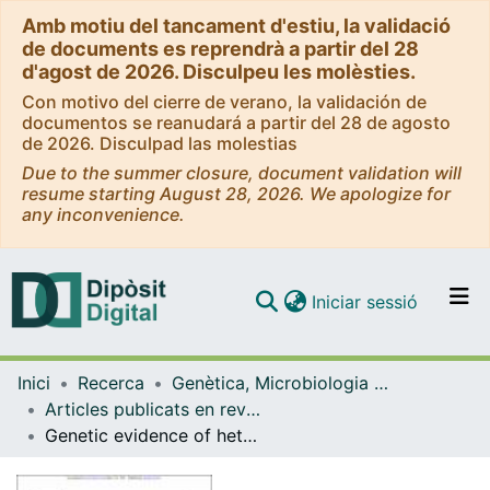
Amb motiu del tancament d'estiu, la validació
de documents es reprendrà a partir del 28
d'agost de 2026. Disculpeu les molèsties.
Con motivo del cierre de verano, la validación de
documentos se reanudará a partir del 28 de agosto
de 2026. Disculpad las molestias
Due to the summer closure, document validation will
resume starting August 28, 2026. We apologize for
any inconvenience.
(current)
Iniciar sessió
Comunitats i col·leccions
Inici
Recerca
Genètica, Microbiologia i Estadística
Navega per tot el DD
Articles publicats en revistes (Genètica, Microbiologia i Estadística)
Com publicar
Genetic evidence of heterogeneity in intrahepatic cholestasis of pregnancy
Contacte