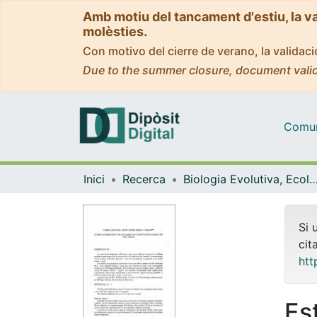
Amb motiu del tancament d'estiu, la v
molèsties.
Con motivo del cierre de verano, la valida
Due to the summer closure, document valid
Comuni
Inici
Recerca
Biologia Evolutiva, Ecologia i Ciències Am
Si 
cit
htt
Es