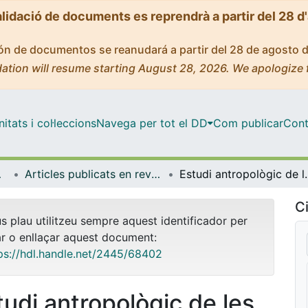
alidació de documents es reprendrà a partir del 28 d
ción de documentos se reanudará a partir del 28 de agosto 
ation will resume starting August 28, 2026. We apologize 
tats i col·leccions
Navega per tot el DD
Com publicar
Cont
bientals
Articles publicats en revistes (Biologia Evolutiva, Ecologia i Ciències Ambientals)
Estudi antropològic de les 
Ci
us plau utilitzeu sempre aquest identificador per
ar o enllaçar aquest document:
ps://hdl.handle.net/2445/68402
tudi antropològic de les