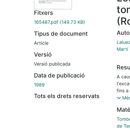
to
Fitxers
(R
165487.pdf
(149.73 KB)
Auto
Tipus de document
Lalue
Article
Martí 
Versió
Versió publicada
Res
Data de publicació
A cau
I'exca
1989
fins a
Tots els drets reservats
arriba
Més
proced
Matè
quanti
l'indi
Tomb
simetr
de Te