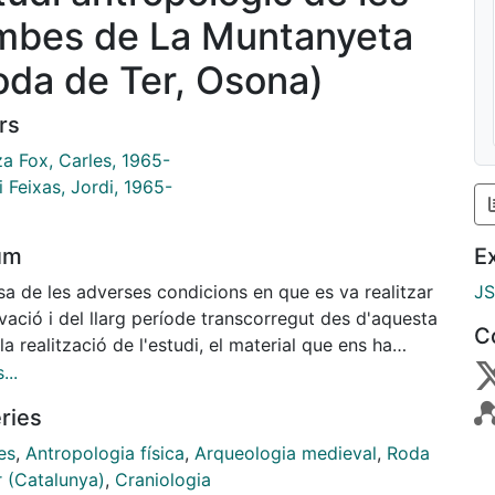
mbes de La Muntanyeta
oda de Ter, Osona)
rs
za Fox, Carles, 1965-
i Feixas, Jordi, 1965-
um
E
sa de les adverses condicions en que es va realitzar
J
vació i del llarg període transcorregut des d'aquesta
C
 la realització de l'estudi, el material que ens ha
r esta molt deteriorar i aixó ens ha impedit de
...
ir a un estudi mètric acurat. S'ha mirar de
ries
ficar al màxim el crani més ben conservar (el de
vidu M-1). Així, algunes mesures s'han pres per
es
,
Antropologia física
,
Arqueologia medieval
,
Roda
ia en base a un craniograma orientar en I'eix
r (Catalunya)
,
Craniologia