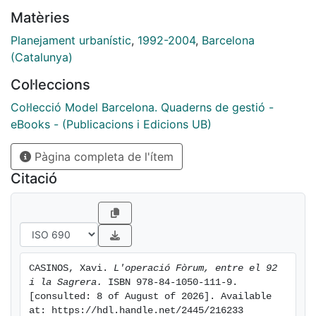
Matèries
Planejament urbanístic
,
1992-2004
,
Barcelona
(Catalunya)
Col·leccions
Col·lecció Model Barcelona. Quaderns de gestió -
eBooks - (Publicacions i Edicions UB)
Pàgina completa de l'ítem
Citació
CASINOS, Xavi. 
L'operació Fòrum, entre el 92 
i la Sagrera.
 ISBN 978-84-1050-111-9. 
[consulted: 8 of August of 2026]. Available 
at: https://hdl.handle.net/2445/216233