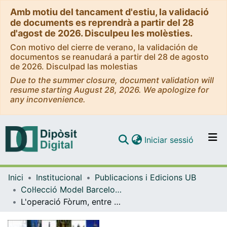
Amb motiu del tancament d'estiu, la validació
de documents es reprendrà a partir del 28
d'agost de 2026. Disculpeu les molèsties.
Con motivo del cierre de verano, la validación de
documentos se reanudará a partir del 28 de agosto
de 2026. Disculpad las molestias
Due to the summer closure, document validation will
resume starting August 28, 2026. We apologize for
any inconvenience.
(current)
Iniciar sessió
Comunitats i col·leccions
Inici
Institucional
Publicacions i Edicions UB
Navega per tot el DD
Col·lecció Model Barcelona. Quaderns de gestió - eBooks - (Publicacions i Edicions UB)
Com publicar
L'operació Fòrum, entre el 92 i la Sagrera
Contacte